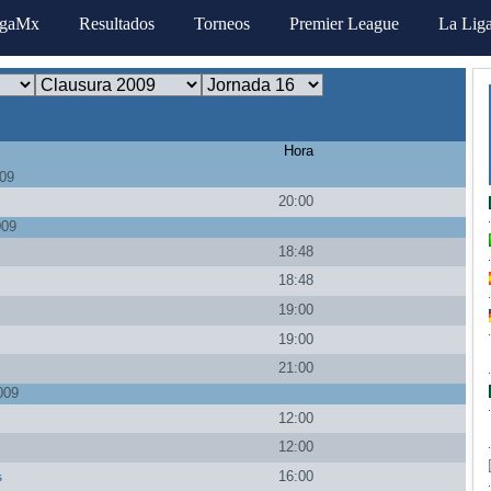
igaMx
Resultados
Torneos
Premier League
La Lig
Hora
009
20:00
009
18:48
a
18:48
19:00
19:00
21:00
009
12:00
12:00
s
16:00