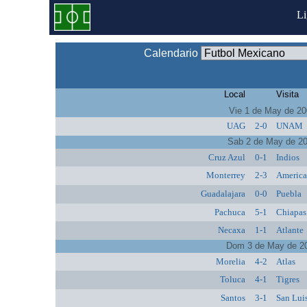
L
Calendario
Local
Visita
Vie 1 de May de 2
UAG
2-0
UNAM
Sab 2 de May de 2
Cruz Azul
0-1
Indios
Monterrey
2-3
Americ
Guadalajara
0-0
Puebla
Pachuca
5-1
Chiapas
Necaxa
1-1
Atlante
Dom 3 de May de 2
Morelia
4-2
Atlas
Toluca
4-1
Tigres
Santos
3-1
San Lui