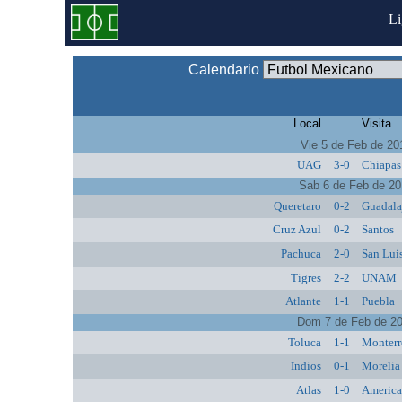
L
Calendario
Local
Visita
Vie 5 de Feb de 20
UAG
3-0
Chiapas
Sab 6 de Feb de 2
Queretaro
0-2
Guadala
Cruz Azul
0-2
Santos
Pachuca
2-0
San Lui
Tigres
2-2
UNAM
Atlante
1-1
Puebla
Dom 7 de Feb de 2
Toluca
1-1
Monterr
Indios
0-1
Morelia
Atlas
1-0
Americ