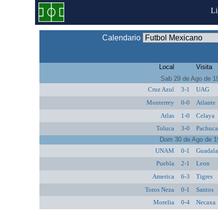
L
Calendario
Local
Visita
Sab 29 de Ago de 1
Cruz Azul
3-1
UAG
Monterrey
0-0
Atlante
Atlas
1-0
Celaya
Toluca
3-0
Pachuc
Dom 30 de Ago de 1
UNAM
0-1
Guadala
Puebla
2-1
Leon
America
6-3
Tigres
Toros Neza
0-1
Santos
Morelia
0-4
Necaxa