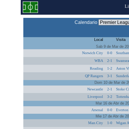
L
Calendario
Local
Visita
Sab 9 de Mar de 2
Norwich City
0-0
Southa
WBA
2-1
Swansea
Reading
1-2
Aston Vi
QP Rangers
3-1
Sunderl
Dom 10 de Mar de 2
Newcastle
2-1
Stoke C
Liverpool
3-2
Tottenh
Mar 16 de Abr de 2
Arsenal
0-0
Everton
Mie 17 de Abr de 2
Man.City
1-0
Wigan A