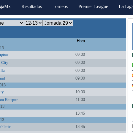
igaMx
Resultados
Torneos
Premier League
La Lig
Hora
013
mpton
09:00
 City
09:00
lla
09:00
and
09:00
013
ity
10:00
am Hotspur
11:00
013
13:45
013
thletic
13:45