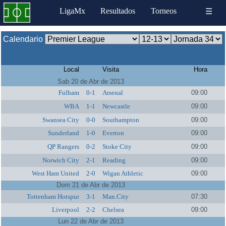
LigaMx
Resultados
Torneos
☰
Calendario
Local
Visita
Hora
Sab 20 de Abr de 2013
Fulham
0-1
Arsenal
09:00
WBA
1-1
Newcastle
09:00
Swansea City
0-0
Southampton
09:00
Sunderland
1-0
Everton
09:00
QP Rangers
0-2
Stoke City
09:00
Norwich City
2-1
Reading
09:00
West Ham United
2-0
Wigan Athletic
09:00
Dom 21 de Abr de 2013
Tottenham Hotspur
3-1
Man.City
07:30
Liverpool
2-2
Chelsea
09:00
Lun 22 de Abr de 2013