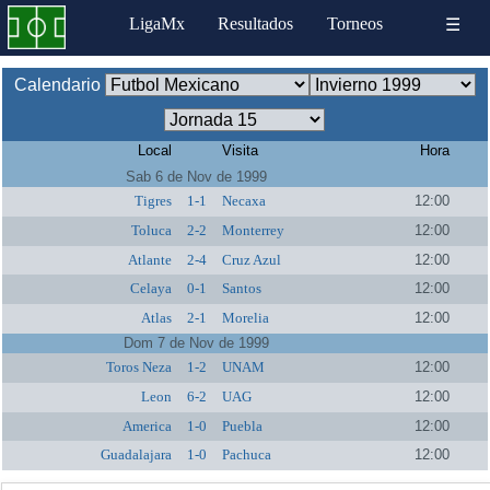
LigaMx
Resultados
Torneos
☰
Calendario
Local
Visita
Hora
Sab 6 de Nov de 1999
Tigres
1-1
Necaxa
12:00
Toluca
2-2
Monterrey
12:00
Atlante
2-4
Cruz Azul
12:00
Celaya
0-1
Santos
12:00
Atlas
2-1
Morelia
12:00
Dom 7 de Nov de 1999
Toros Neza
1-2
UNAM
12:00
Leon
6-2
UAG
12:00
America
1-0
Puebla
12:00
Guadalajara
1-0
Pachuca
12:00