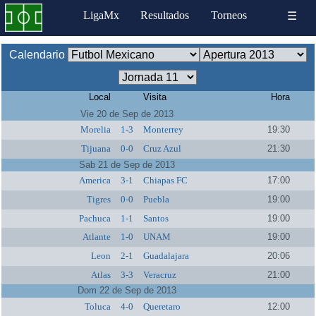
LigaMx
Resultados
Torneos
☰
Calendario
Local
Visita
Hora
Vie 20 de Sep de 2013
Morelia
1-3
Monterrey
19:30
Tijuana
0-0
Cruz Azul
21:30
Sab 21 de Sep de 2013
America
3-1
Chiapas FC
17:00
Tigres
0-0
Puebla
19:00
Pachuca
1-1
Santos
19:00
Atlante
1-0
UNAM
19:00
Leon
2-1
Guadalajara
20:06
Atlas
3-3
Veracruz
21:00
Dom 22 de Sep de 2013
Toluca
4-0
Queretaro
12:00