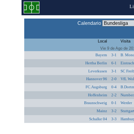
L
Calendario
Local
Visita
Vie 9 de Ago de 20
Bayern
3-1
B. Mon
Hertha Berlin
6-1
Eintrach
Leverkusen
3-1
SC Frei
Hannover 96
2-0
VfL Wol
FC.Augsburg
0-4
B.Dort
Hoffenheim
2-2
Nurnber
Braunschweig
0-1
Werder
Mainz
3-2
Stuttgar
Schalke 04
3-3
Hambur