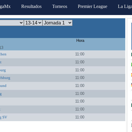
igaMx
Resultados
Torneos
Premier League
La Lig
Hora
13
chen
11:00
t
11:00
burg
11:00
fsburg
11:00
mund
11:00
g
11:00
11:00
t
11:00
g SV
11:00