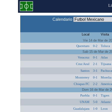
L
Calendario
Local
Visita
Vie 14 de Mar de 2
Queretaro
0-2
Toluca
Sab 15 de Mar de 2
Veracruz
0-1
Atlas
Cruz Azul
2-1
Tijuana
Santos
3-1
Pachuc
Monterrey
0-1
Morelia
Chiapas FC
2-2
Americ
Dom 16 de Mar de 2
Puebla
0-1
Tigres
UNAM
5-0
Atlante
Guadalajara
1-0
Leon