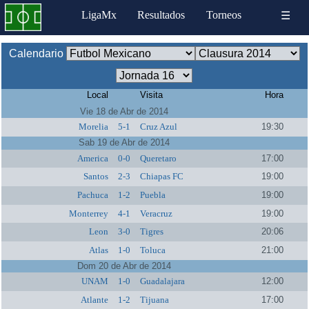
LigaMx
Resultados
Torneos
☰
Calendario
Local
Visita
Hora
Vie 18 de Abr de 2014
Morelia
5-1
Cruz Azul
19:30
Sab 19 de Abr de 2014
America
0-0
Queretaro
17:00
Santos
2-3
Chiapas FC
19:00
Pachuca
1-2
Puebla
19:00
Monterrey
4-1
Veracruz
19:00
Leon
3-0
Tigres
20:06
Atlas
1-0
Toluca
21:00
Dom 20 de Abr de 2014
UNAM
1-0
Guadalajara
12:00
Atlante
1-2
Tijuana
17:00