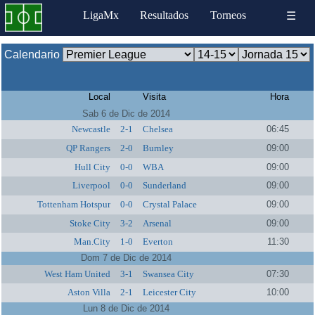
LigaMx
Resultados
Torneos
☰
Calendario
Local
Visita
Hora
Sab 6 de Dic de 2014
Newcastle
2-1
Chelsea
06:45
QP Rangers
2-0
Burnley
09:00
Hull City
0-0
WBA
09:00
Liverpool
0-0
Sunderland
09:00
Tottenham Hotspur
0-0
Crystal Palace
09:00
Stoke City
3-2
Arsenal
09:00
Man.City
1-0
Everton
11:30
Dom 7 de Dic de 2014
West Ham United
3-1
Swansea City
07:30
Aston Villa
2-1
Leicester City
10:00
Lun 8 de Dic de 2014