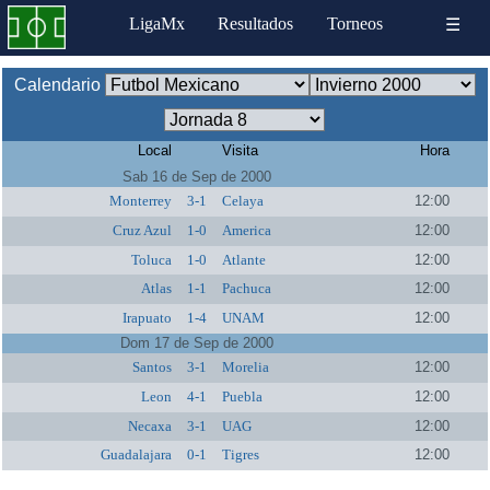
LigaMx
Resultados
Torneos
☰
Calendario
Local
Visita
Hora
Sab 16 de Sep de 2000
Monterrey
3-1
Celaya
12:00
Cruz Azul
1-0
America
12:00
Toluca
1-0
Atlante
12:00
Atlas
1-1
Pachuca
12:00
Irapuato
1-4
UNAM
12:00
Dom 17 de Sep de 2000
Santos
3-1
Morelia
12:00
Leon
4-1
Puebla
12:00
Necaxa
3-1
UAG
12:00
Guadalajara
0-1
Tigres
12:00