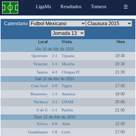
LigaMx
Resultados
Torneos
☰
Calendario
Local
Visita
Hora
Vie 10 de Abr de 2015
Queretaro
2-1
Tijuana
19:30
Veracruz
1-1
Morelia
20:30
Santos
4-3
Chiapas FC
21:30
Sab 11 de Abr de 2015
Cruz Azul
2-0
Tigres
17:00
Monterrey
1-1
America
19:00
Pachuca
3-1
UNAM
20:06
U de G
1-1
Puebla
21:00
Dom 12 de Abr de 2015
Toluca
0-0
Atlas
12:00
Guadalajara
1-0
Leon
17:00