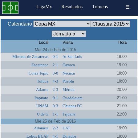
LigaMx
Resultados
Torneos
☰
Calendario
Local
Visita
Hora
Mar 24 de Feb de 2015
Mineros de Zacatecas
0-1
At San Luis
19:00
Zacatepec
2-1
Oaxaca
19:00
Coras Tepic
3-0
Necaxa
19:00
Toluca
4-3
Puebla
19:00
Atlante
2-3
Mérida
20:00
Irapuato
0-1
Guadalajara
21:00
UNAM
0-3
Chiapas FC
21:00
U de G
1-1
Tijuana
21:00
Mie 25 de Feb de 2015
Altamira
2-2
UAT
19:00
Lobos BUAP
4-1
Dorados
19:00