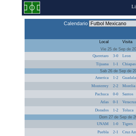
L
Calendario
Local
Visita
Vie 25 de Sep de 2
Queretaro
3-0
Leon
Tijuana
1-1
Chiapas
Sab 26 de Sep de 2
America
1-2
Guadala
Monterrey
2-2
Morelia
Pachuca
0-0
Santos
Atlas
0-1
Veracru
Dorados
1-2
Toluca
Dom 27 de Sep de 2
UNAM
1-0
Tigres
Puebla
2-1
Cruz Az