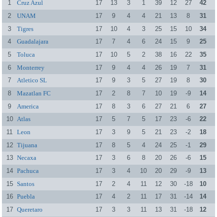
1
Cruz Azul
17
13
3
1
39
12
27
42
2
UNAM
17
9
4
4
21
13
8
31
3
Tigres
17
10
4
3
25
15
10
34
4
Guadalajara
17
7
4
6
24
15
9
25
5
Toluca
17
10
5
2
38
16
22
35
6
Monterrey
17
9
4
4
26
19
7
31
7
Atletico SL
17
9
3
5
27
19
8
30
8
Mazatlan FC
17
2
8
7
10
19
-9
14
9
America
17
8
3
6
27
21
6
27
10
Atlas
17
5
7
5
17
23
-6
22
11
Leon
17
3
9
5
21
23
-2
18
12
Tijuana
17
8
5
4
24
25
-1
29
13
Necaxa
17
3
6
8
20
26
-6
15
14
Pachuca
17
3
4
10
20
29
-9
13
15
Santos
17
2
4
11
12
30
-18
10
16
Puebla
17
4
2
11
17
31
-14
14
17
Queretaro
17
3
3
11
13
31
-18
12