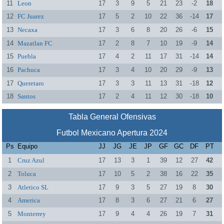
11
Leon
17
3
9
5
21
23
-2
18
12
FC Juarez
17
5
2
10
22
36
-14
17
13
Necaxa
17
3
6
8
20
26
-6
15
14
Mazatlan FC
17
2
8
7
10
19
-9
14
15
Puebla
17
4
2
11
17
31
-14
14
16
Pachuca
17
3
4
10
20
29
-9
13
17
Queretaro
17
3
3
11
13
31
-18
12
18
Santos
17
2
4
11
12
30
-18
10
Tabla General Ofensivas
Futbol Mexicano Apertura 2024
Ps
Equipo
JJ
JG
JE
JP
GF
GC
DF
PT
1
Cruz Azul
17
13
3
1
39
12
27
42
2
Toluca
17
10
5
2
38
16
22
35
3
Atletico SL
17
9
3
5
27
19
8
30
4
America
17
8
3
6
27
21
6
27
5
Monterrey
17
9
4
4
26
19
7
31