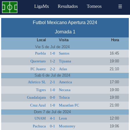
LigaMx
Resultados
Torneos
☰
Futbol Mexicano Apertura 2024
Jornada 1
Local
Visita
Hora
Vie 5 de Jul de 2024
Puebla
1-0
Santos
16:45
Queretaro
1-2
Tijuana
19:00
FC Juarez
2-2
Atlas
21:10
Sab 6 de Jul de 2024
Atletico SL
2-1
America
17:00
Tigres
1-0
Necaxa
19:00
Guadalajara
0-0
Toluca
19:00
Cruz Azul
1-0
Mazatlan FC
21:00
Dom 7 de Jul de 2024
UNAM
4-1
Leon
12:00
Pachuca
0-1
Monterrey
19:06