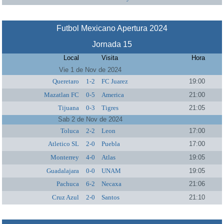
Futbol Mexicano Apertura 2024
Jornada 15
Local
Visita
Hora
Vie 1 de Nov de 2024
Queretaro
1-2
FC Juarez
19:00
Mazatlan FC
0-5
America
21:00
Tijuana
0-3
Tigres
21:05
Sab 2 de Nov de 2024
Toluca
2-2
Leon
17:00
Atletico SL
2-0
Puebla
17:00
Monterrey
4-0
Atlas
19:05
Guadalajara
0-0
UNAM
19:05
Pachuca
6-2
Necaxa
21:06
Cruz Azul
2-0
Santos
21:10