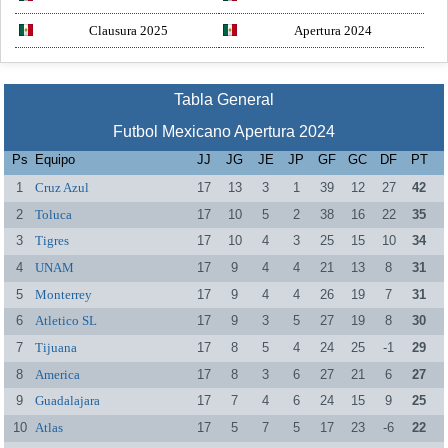
Clausura 2025
Apertura 2024
Tabla General
Futbol Mexicano Apertura 2024
Ps
Equipo
JJ
JG
JE
JP
GF
GC
DF
PT
1
Cruz Azul
17
13
3
1
39
12
27
42
2
Toluca
17
10
5
2
38
16
22
35
3
Tigres
17
10
4
3
25
15
10
34
4
UNAM
17
9
4
4
21
13
8
31
5
Monterrey
17
9
4
4
26
19
7
31
6
Atletico SL
17
9
3
5
27
19
8
30
7
Tijuana
17
8
5
4
24
25
-1
29
8
America
17
8
3
6
27
21
6
27
9
Guadalajara
17
7
4
6
24
15
9
25
10
Atlas
17
5
7
5
17
23
-6
22