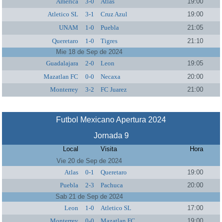
America
3-0
Atlas
19:00
Atletico SL
3-1
Cruz Azul
19:00
UNAM
1-0
Puebla
21:05
Queretaro
1-0
Tigres
21:10
Mie 18 de Sep de 2024
Guadalajara
2-0
Leon
19:05
Mazatlan FC
0-0
Necaxa
20:00
Monterrey
3-2
FC Juarez
21:00
Futbol Mexicano Apertura 2024
Jornada 9
Local
Visita
Hora
Vie 20 de Sep de 2024
Atlas
0-1
Queretaro
19:00
Puebla
2-3
Pachuca
20:00
Sab 21 de Sep de 2024
Leon
1-0
Atletico SL
17:00
Monterrey
0-0
Mazatlan FC
19:00