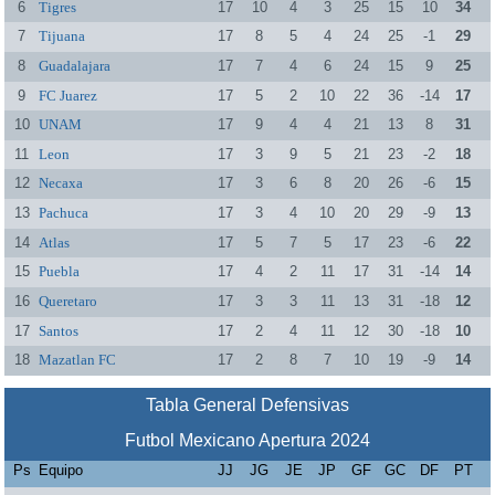
6
Tigres
17
10
4
3
25
15
10
34
7
Tijuana
17
8
5
4
24
25
-1
29
8
Guadalajara
17
7
4
6
24
15
9
25
9
FC Juarez
17
5
2
10
22
36
-14
17
10
UNAM
17
9
4
4
21
13
8
31
11
Leon
17
3
9
5
21
23
-2
18
12
Necaxa
17
3
6
8
20
26
-6
15
13
Pachuca
17
3
4
10
20
29
-9
13
14
Atlas
17
5
7
5
17
23
-6
22
15
Puebla
17
4
2
11
17
31
-14
14
16
Queretaro
17
3
3
11
13
31
-18
12
17
Santos
17
2
4
11
12
30
-18
10
18
Mazatlan FC
17
2
8
7
10
19
-9
14
Tabla General Defensivas
Futbol Mexicano Apertura 2024
Ps
Equipo
JJ
JG
JE
JP
GF
GC
DF
PT