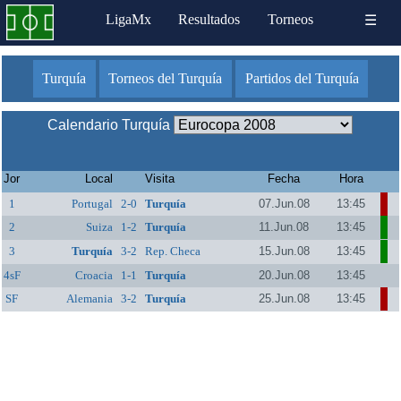
LigaMx
Resultados
Torneos
☰
Turquía
Torneos del Turquía
Partidos del Turquía
Calendario Turquía
Jor
Local
Visita
Fecha
Hora
1
Portugal
2-0
Turquía
07.Jun.08
13:45
2
Suiza
1-2
Turquía
11.Jun.08
13:45
3
Turquía
3-2
Rep. Checa
15.Jun.08
13:45
4sF
Croacia
1-1
Turquía
20.Jun.08
13:45
SF
Alemania
3-2
Turquía
25.Jun.08
13:45