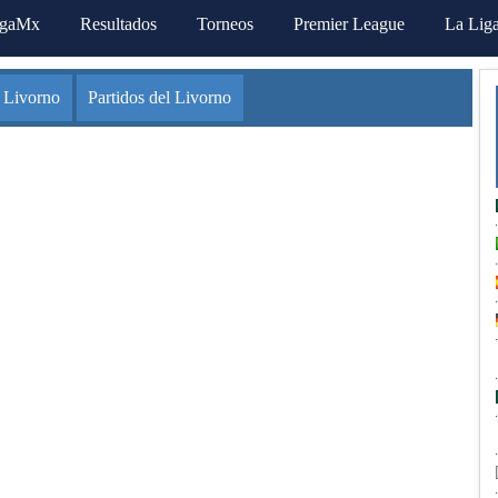
igaMx
Resultados
Torneos
Premier League
La Lig
 Livorno
Partidos del Livorno