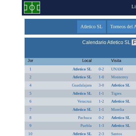
L
Atletico SL
Torneos del A
Calendario Atletico SL
Jor
Local
Visita
1
Atletico SL
0-2
UNAM
2
Atletico SL
1-0
Monterrey
4
Guadalajara
3-0
Atletico SL
5
Atletico SL
1-1
Tigres
6
Veracruz
1-2
Atletico SL
7
Atletico SL
1-1
Morelia
8
Pachuca
0-2
Atletico SL
9
Puebla
1-3
Atletico SL
10
Atletico SL
2-3
Santos