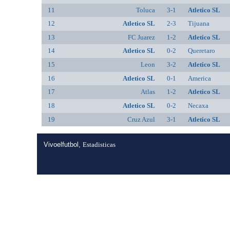
11
Toluca
3-1
Atletico SL
12
Atletico SL
2-3
Tijuana
13
FC Juarez
1-2
Atletico SL
14
Atletico SL
0-2
Queretaro
15
Leon
3-2
Atletico SL
16
Atletico SL
0-1
America
17
Atlas
1-2
Atletico SL
18
Atletico SL
0-2
Necaxa
19
Cruz Azul
3-1
Atletico SL
Vivoelfutbol,
Estadisticas