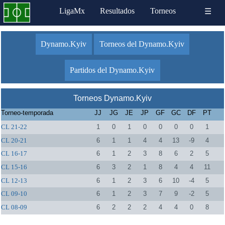
LigaMx
Resultados
Torneos
☰
Dynamo.Kyiv
Torneos del Dynamo.Kyiv
Partidos del Dynamo.Kyiv
Torneos Dynamo.Kyiv
Torneo-temporada
JJ
JG
JE
JP
GF
GC
DF
PT
CL 21-22
1
0
1
0
0
0
0
1
CL 20-21
6
1
1
4
4
13
-9
4
CL 16-17
6
1
2
3
8
6
2
5
CL 15-16
6
3
2
1
8
4
4
11
CL 12-13
6
1
2
3
6
10
-4
5
CL 09-10
6
1
2
3
7
9
-2
5
CL 08-09
6
2
2
2
4
4
0
8