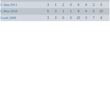
C.Ame 2011
3
1
2
0
6
4
2
5
C.Mun 2010
5
3
1
1
9
4
5
10
Confe 2009
3
3
0
0
10
3
7
9