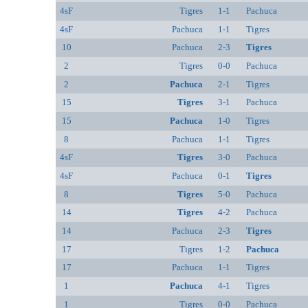
4sF
Tigres
1-1
Pachuca
4sF
Pachuca
1-1
Tigres
10
Pachuca
2-3
Tigres
2
Tigres
0-0
Pachuca
2
Pachuca
2-1
Tigres
15
Tigres
3-1
Pachuca
15
Pachuca
1-0
Tigres
8
Pachuca
1-1
Tigres
4sF
Tigres
3-0
Pachuca
4sF
Pachuca
0-1
Tigres
8
Tigres
5-0
Pachuca
14
Tigres
4-2
Pachuca
14
Pachuca
2-3
Tigres
17
Tigres
1-2
Pachuca
17
Pachuca
1-1
Tigres
1
Pachuca
4-1
Tigres
1
Tigres
0-0
Pachuca