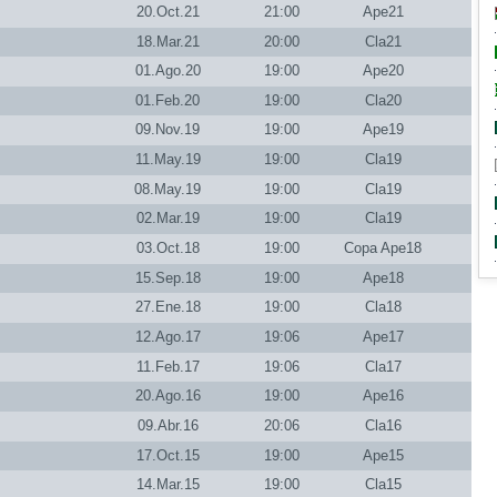
20.Oct.21
21:00
Ape21
18.Mar.21
20:00
Cla21
01.Ago.20
19:00
Ape20
01.Feb.20
19:00
Cla20
09.Nov.19
19:00
Ape19
11.May.19
19:00
Cla19
08.May.19
19:00
Cla19
02.Mar.19
19:00
Cla19
03.Oct.18
19:00
Copa Ape18
15.Sep.18
19:00
Ape18
27.Ene.18
19:00
Cla18
12.Ago.17
19:06
Ape17
11.Feb.17
19:06
Cla17
20.Ago.16
19:00
Ape16
09.Abr.16
20:06
Cla16
17.Oct.15
19:00
Ape15
14.Mar.15
19:00
Cla15