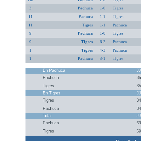
3
Pachuca
1-0
Tigres
11
Pachuca
1-1
Tigres
11
Tigres
1-1
Pachuca
9
Pachuca
1-0
Tigres
9
Tigres
6-2
Pachuca
1
Tigres
4-3
Pachuca
1
Pachuca
3-1
Tigres
En Pachuca
J
Pachuca
3
Tigres
3
En Tigres
J
Tigres
3
Pachuca
3
Total
J
Pachuca
6
Tigres
6