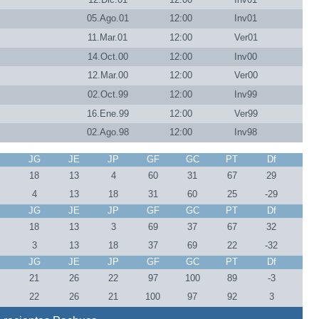
05.Ago.01
12:00
Inv01
11.Mar.01
12:00
Ver01
14.Oct.00
12:00
Inv00
12.Mar.00
12:00
Ver00
02.Oct.99
12:00
Inv99
16.Ene.99
12:00
Ver99
02.Ago.98
12:00
Inv98
J
JG
JE
JP
GF
GC
PT
Df
5
18
13
4
60
31
67
29
5
4
13
18
31
60
25
-29
J
JG
JE
JP
GF
GC
PT
Df
4
18
13
3
69
37
67
32
4
3
13
18
37
69
22
-32
J
JG
JE
JP
GF
GC
PT
Df
9
21
26
22
97
100
89
-3
9
22
26
21
100
97
92
3