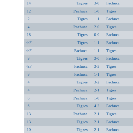
14
Tigres
3-0
Pachuca
12
Pachuca
1-0
Tigres
2
Tigres
1-1
Pachuca
4
Pachuca
2-0
Tigres
18
Tigres
0-0
Pachuca
4sF
Tigres
1-1
Pachuca
4sF
Pachuca
1-1
Tigres
9
Tigres
3-0
Pachuca
4sF
Pachuca
3-3
Tigres
9
Pachuca
1-1
Tigres
4
Tigres
3-2
Pachuca
4
Pachuca
2-1
Tigres
6
Pachuca
1-0
Tigres
6
Tigres
4-2
Pachuca
13
Pachuca
2-1
Tigres
13
Tigres
2-1
Pachuca
10
Tigres
2-1
Pachuca