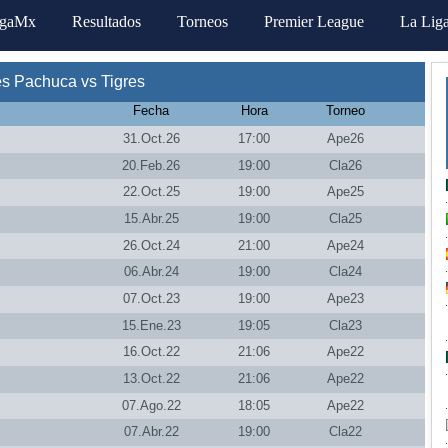
igaMx
Resultados
Torneos
Premier League
La Lig
s Pachuca vs Tigres
Fecha
Hora
Torneo
31.Oct.26
17:00
Ape26
20.Feb.26
19:00
Cla26
22.Oct.25
19:00
Ape25
15.Abr.25
19:00
Cla25
26.Oct.24
21:00
Ape24
06.Abr.24
19:00
Cla24
07.Oct.23
19:00
Ape23
15.Ene.23
19:05
Cla23
16.Oct.22
21:06
Ape22
13.Oct.22
21:06
Ape22
07.Ago.22
18:05
Ape22
07.Abr.22
19:00
Cla22