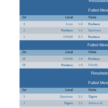
Resultados
Futbol Mex
Jor
Local
Visita
3
Leon
1-0
Pachuca
2
Pachuca
1-2
Queretaro
1
UNAM
0-3
Pachuca
Futbol Mex
Jor
Local
Visita
SF
UNAM
1-0
Pachuca
SF
Pachuca
1-0
UNAM
Resultado
Futbol Mex
Jor
Local
Visita
3
Queretaro
3-2
Tigres
2
Tigres
2-2
Atletico SL