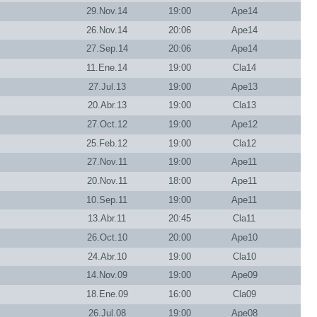
29.Nov.14
19:00
Ape14
26.Nov.14
20:06
Ape14
27.Sep.14
20:06
Ape14
11.Ene.14
19:00
Cla14
27.Jul.13
19:00
Ape13
20.Abr.13
19:00
Cla13
27.Oct.12
19:00
Ape12
25.Feb.12
19:00
Cla12
27.Nov.11
19:00
Ape11
20.Nov.11
18:00
Ape11
10.Sep.11
19:00
Ape11
13.Abr.11
20:45
Cla11
26.Oct.10
20:00
Ape10
24.Abr.10
19:00
Cla10
14.Nov.09
19:00
Ape09
18.Ene.09
16:00
Cla09
26.Jul.08
19:00
Ape08