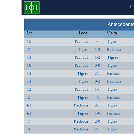
L
Antecedente
Jor
Local
Visita
15
Pachuca
---
Tigres
7
Tigres
1-2
Pachuca
14
Pachuca
1-2
Tigres
16
Pachuca
0-0
Tigres
14
Tigres
2-1
Pachuca
14
Tigres
0-3
Pachuca
12
Pachuca
1-1
Tigres
2
Tigres
4-1
Pachuca
4sF
Pachuca
2-1
Tigres
4sF
Tigres
1-0
Pachuca
7
Pachuca
2-0
Tigres
9
Pachuca
2-1
Tigres