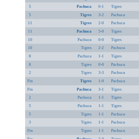
5
Pachuca
6-1
Tigres
5
Tigres
3-2
Pachuca
11
Tigres
2-0
Pachuca
11
Pachuca
5-0
Tigres
10
Pachuca
0-0
Tigres
10
Tigres
2-2
Pachuca
8
Pachuca
1-1
Tigres
8
Tigres
0-0
Pachuca
2
Tigres
3-3
Pachuca
Fin
Tigres
1-0
Pachuca
Fin
Pachuca
3-1
Tigres
2
Pachuca
1-1
Tigres
5
Pachuca
1-1
Tigres
5
Tigres
1-1
Pachuca
3
Tigres
1-1
Pachuca
Fin
Tigres
1-1
Pachuca
Fin
Pachuca
2-0
Tigres