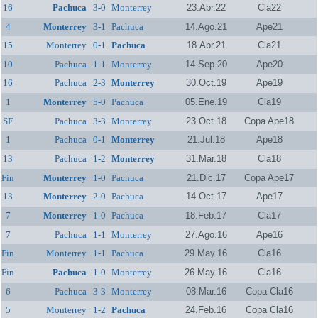
16
Pachuca
3-0
Monterrey
23.Abr.22
Cla22
4
Monterrey
3-1
Pachuca
14.Ago.21
Ape21
15
Monterrey
0-1
Pachuca
18.Abr.21
Cla21
10
Pachuca
1-1
Monterrey
14.Sep.20
Ape20
16
Pachuca
2-3
Monterrey
30.Oct.19
Ape19
1
Monterrey
5-0
Pachuca
05.Ene.19
Cla19
SF
Pachuca
3-3
Monterrey
23.Oct.18
Copa Ape18
1
Pachuca
0-1
Monterrey
21.Jul.18
Ape18
13
Pachuca
1-2
Monterrey
31.Mar.18
Cla18
Fin
Monterrey
1-0
Pachuca
21.Dic.17
Copa Ape17
13
Monterrey
2-0
Pachuca
14.Oct.17
Ape17
7
Monterrey
1-0
Pachuca
18.Feb.17
Cla17
7
Pachuca
1-1
Monterrey
27.Ago.16
Ape16
Fin
Monterrey
1-1
Pachuca
29.May.16
Cla16
Fin
Pachuca
1-0
Monterrey
26.May.16
Cla16
6
Pachuca
3-3
Monterrey
08.Mar.16
Copa Cla16
5
Monterrey
1-2
Pachuca
24.Feb.16
Copa Cla16