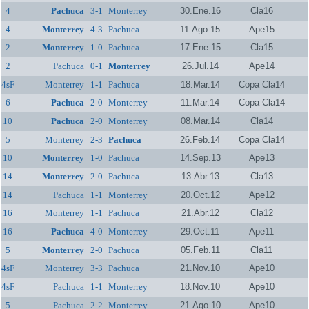
4
Pachuca
3-1
Monterrey
30.Ene.16
Cla16
4
Monterrey
4-3
Pachuca
11.Ago.15
Ape15
2
Monterrey
1-0
Pachuca
17.Ene.15
Cla15
2
Pachuca
0-1
Monterrey
26.Jul.14
Ape14
4sF
Monterrey
1-1
Pachuca
18.Mar.14
Copa Cla14
6
Pachuca
2-0
Monterrey
11.Mar.14
Copa Cla14
10
Pachuca
2-0
Monterrey
08.Mar.14
Cla14
5
Monterrey
2-3
Pachuca
26.Feb.14
Copa Cla14
10
Monterrey
1-0
Pachuca
14.Sep.13
Ape13
14
Monterrey
2-0
Pachuca
13.Abr.13
Cla13
14
Pachuca
1-1
Monterrey
20.Oct.12
Ape12
16
Monterrey
1-1
Pachuca
21.Abr.12
Cla12
16
Pachuca
4-0
Monterrey
29.Oct.11
Ape11
5
Monterrey
2-0
Pachuca
05.Feb.11
Cla11
4sF
Monterrey
3-3
Pachuca
21.Nov.10
Ape10
4sF
Pachuca
1-1
Monterrey
18.Nov.10
Ape10
5
Pachuca
2-2
Monterrey
21.Ago.10
Ape10