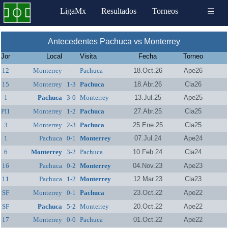
LigaMx
Resultados
Torneos
☰
Antecedentes Pachuca vs Monterrey
Jor
Local
Visita
Fecha
Torneo
12
Monterrey
---
Pachuca
18.Oct.26
Ape26
15
Monterrey
1-3
Pachuca
18.Abr.26
Cla26
1
Pachuca
3-0
Monterrey
13.Jul.25
Ape25
PI1
Monterrey
1-2
Pachuca
27.Abr.25
Cla25
3
Monterrey
2-3
Pachuca
25.Ene.25
Cla25
1
Pachuca
0-1
Monterrey
07.Jul.24
Ape24
6
Monterrey
3-2
Pachuca
10.Feb.24
Cla24
16
Pachuca
0-2
Monterrey
04.Nov.23
Ape23
11
Pachuca
1-2
Monterrey
12.Mar.23
Cla23
SF
Monterrey
0-1
Pachuca
23.Oct.22
Ape22
SF
Pachuca
5-2
Monterrey
20.Oct.22
Ape22
17
Monterrey
0-0
Pachuca
01.Oct.22
Ape22