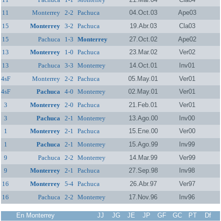
11
Monterrey
2-2
Pachuca
04.Oct.03
Ape03
15
Monterrey
3-2
Pachuca
19.Abr.03
Cla03
15
Pachuca
1-3
Monterrey
27.Oct.02
Ape02
13
Monterrey
1-0
Pachuca
23.Mar.02
Ver02
13
Pachuca
3-3
Monterrey
14.Oct.01
Inv01
4sF
Monterrey
2-2
Pachuca
05.May.01
Ver01
4sF
Pachuca
4-0
Monterrey
02.May.01
Ver01
3
Monterrey
2-0
Pachuca
21.Feb.01
Ver01
3
Pachuca
2-1
Monterrey
13.Ago.00
Inv00
1
Monterrey
2-1
Pachuca
15.Ene.00
Ver00
1
Pachuca
2-1
Monterrey
15.Ago.99
Inv99
9
Pachuca
2-2
Monterrey
14.Mar.99
Ver99
9
Monterrey
2-1
Pachuca
27.Sep.98
Inv98
16
Monterrey
5-4
Pachuca
26.Abr.97
Ver97
16
Pachuca
2-2
Monterrey
17.Nov.96
Inv96
En Monterrey
JJ
JG
JE
JP
GF
GC
PT
Df