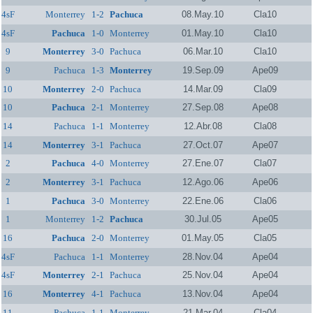
4sF
Monterrey
1-2
Pachuca
08.May.10
Cla10
4sF
Pachuca
1-0
Monterrey
01.May.10
Cla10
9
Monterrey
3-0
Pachuca
06.Mar.10
Cla10
9
Pachuca
1-3
Monterrey
19.Sep.09
Ape09
10
Monterrey
2-0
Pachuca
14.Mar.09
Cla09
10
Pachuca
2-1
Monterrey
27.Sep.08
Ape08
14
Pachuca
1-1
Monterrey
12.Abr.08
Cla08
14
Monterrey
3-1
Pachuca
27.Oct.07
Ape07
2
Pachuca
4-0
Monterrey
27.Ene.07
Cla07
2
Monterrey
3-1
Pachuca
12.Ago.06
Ape06
1
Pachuca
3-0
Monterrey
22.Ene.06
Cla06
1
Monterrey
1-2
Pachuca
30.Jul.05
Ape05
16
Pachuca
2-0
Monterrey
01.May.05
Cla05
4sF
Pachuca
1-1
Monterrey
28.Nov.04
Ape04
4sF
Monterrey
2-1
Pachuca
25.Nov.04
Ape04
16
Monterrey
4-1
Pachuca
13.Nov.04
Ape04
11
Pachuca
1-1
Monterrey
21.Mar.04
Cla04