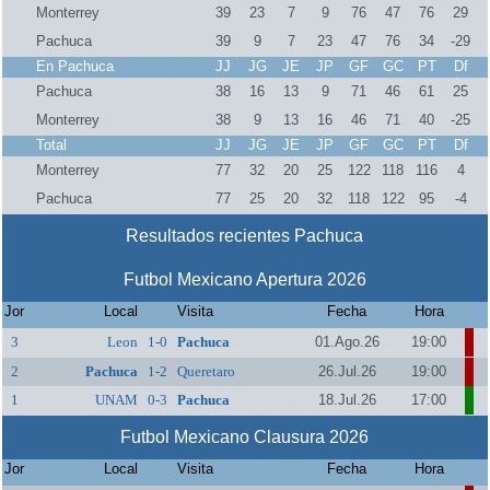
Monterrey
39
23
7
9
76
47
76
29
Pachuca
39
9
7
23
47
76
34
-29
En Pachuca
JJ
JG
JE
JP
GF
GC
PT
Df
Pachuca
38
16
13
9
71
46
61
25
Monterrey
38
9
13
16
46
71
40
-25
Total
JJ
JG
JE
JP
GF
GC
PT
Df
Monterrey
77
32
20
25
122
118
116
4
Pachuca
77
25
20
32
118
122
95
-4
Resultados recientes Pachuca
Futbol Mexicano Apertura 2026
Jor
Local
Visita
Fecha
Hora
3
Leon
1-0
Pachuca
01.Ago.26
19:00
2
Pachuca
1-2
Queretaro
26.Jul.26
19:00
1
UNAM
0-3
Pachuca
18.Jul.26
17:00
Futbol Mexicano Clausura 2026
Jor
Local
Visita
Fecha
Hora