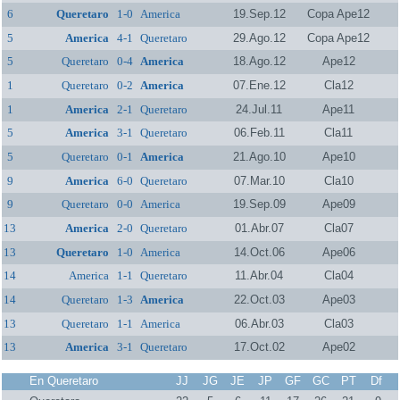
6
Queretaro
1-0
America
19.Sep.12
Copa Ape12
5
America
4-1
Queretaro
29.Ago.12
Copa Ape12
5
Queretaro
0-4
America
18.Ago.12
Ape12
1
Queretaro
0-2
America
07.Ene.12
Cla12
1
America
2-1
Queretaro
24.Jul.11
Ape11
5
America
3-1
Queretaro
06.Feb.11
Cla11
5
Queretaro
0-1
America
21.Ago.10
Ape10
9
America
6-0
Queretaro
07.Mar.10
Cla10
9
Queretaro
0-0
America
19.Sep.09
Ape09
13
America
2-0
Queretaro
01.Abr.07
Cla07
13
Queretaro
1-0
America
14.Oct.06
Ape06
14
America
1-1
Queretaro
11.Abr.04
Cla04
14
Queretaro
1-3
America
22.Oct.03
Ape03
13
Queretaro
1-1
America
06.Abr.03
Cla03
13
America
3-1
Queretaro
17.Oct.02
Ape02
En Queretaro
JJ
JG
JE
JP
GF
GC
PT
Df