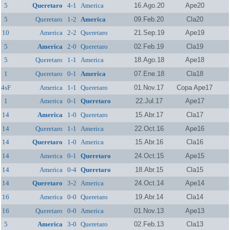
5
Queretaro
4-1
America
16.Ago.20
Ape20
5
Queretaro
1-2
America
09.Feb.20
Cla20
10
America
2-2
Queretaro
21.Sep.19
Ape19
5
America
2-0
Queretaro
02.Feb.19
Cla19
5
Queretaro
1-1
America
18.Ago.18
Ape18
1
Queretaro
0-1
America
07.Ene.18
Cla18
4sF
America
1-1
Queretaro
01.Nov.17
Copa Ape17
1
America
0-1
Queretaro
22.Jul.17
Ape17
14
America
1-0
Queretaro
15.Abr.17
Cla17
14
Queretaro
1-1
America
22.Oct.16
Ape16
14
Queretaro
1-0
America
15.Abr.16
Cla16
14
America
0-1
Queretaro
24.Oct.15
Ape15
14
America
0-4
Queretaro
18.Abr.15
Cla15
14
Queretaro
3-2
America
24.Oct.14
Ape14
16
America
0-0
Queretaro
19.Abr.14
Cla14
16
Queretaro
0-0
America
01.Nov.13
Ape13
5
America
3-0
Queretaro
02.Feb.13
Cla13