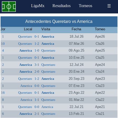
LigaMx
Resultados
Torneos
☰
Antecedentes Queretaro vs America
Jor
Local
Visita
Fecha
Torneo
1
Queretaro
0-1
America
18.Jul.26
Ape26
10
Queretaro
1-2
America
07.Mar.26
Cla26
4
America
1-0
Queretaro
09.Ago.25
Ape25
1
Queretaro
0-1
America
10.Ene.25
Cla25
2
America
3-1
Queretaro
12.Jul.24
Ape24
2
America
2-0
Queretaro
20.Ene.24
Cla24
2
Queretaro
1-2
America
20.Sep.23
Ape23
1
America
0-0
Queretaro
07.Ene.23
Cla23
16
Queretaro
0-1
America
23.Ago.22
Ape22
8
America
1-1
Queretaro
01.Mar.22
Cla22
1
Queretaro
0-0
America
22.Jul.21
Ape21
6
America
2-1
Queretaro
13.Feb.21
Cla21