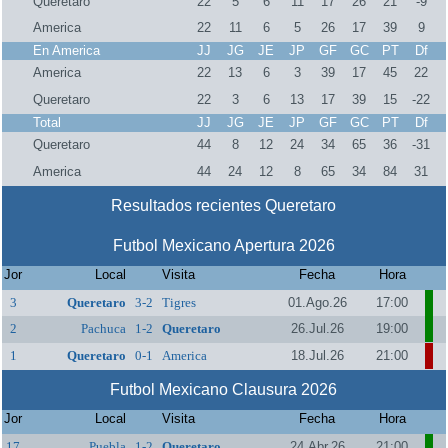
Queretaro
22
5
6
11
17
26
21
-9
America
22
11
6
5
26
17
39
9
En America
JJ
JG
JE
JP
GF
GC
PT
Df
America
22
13
6
3
39
17
45
22
Queretaro
22
3
6
13
17
39
15
-22
Total
JJ
JG
JE
JP
GF
GC
PT
Df
Queretaro
44
8
12
24
34
65
36
-31
America
44
24
12
8
65
34
84
31
Resultados recientes Queretaro
Futbol Mexicano Apertura 2026
Jor
Local
Visita
Fecha
Hora
3
Queretaro
3-2
Tigres
01.Ago.26
17:00
2
Pachuca
1-2
Queretaro
26.Jul.26
19:00
1
Queretaro
0-1
America
18.Jul.26
21:00
Futbol Mexicano Clausura 2026
Jor
Local
Visita
Fecha
Hora
17
Puebla
1-2
Queretaro
24.Abr.26
21:00