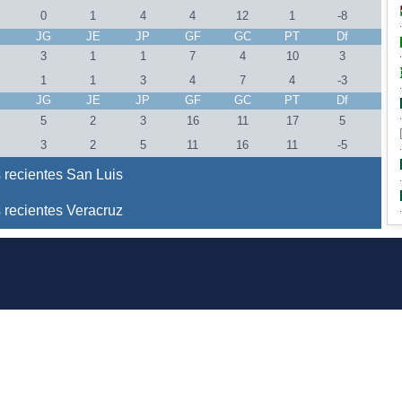
0
1
4
4
12
1
-8
J
JG
JE
JP
GF
GC
PT
Df
3
1
1
7
4
10
3
1
1
3
4
7
4
-3
J
JG
JE
JP
GF
GC
PT
Df
0
5
2
3
16
11
17
5
0
3
2
5
11
16
11
-5
 recientes San Luis
 recientes Veracruz