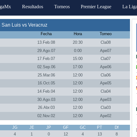
igaMx
Resultados
Torneos
Premier League
La Lig
 San Luis vs Veracruz
Fecha
Hora
Torneo
13.Feb.08
20:30
Cla08
29.Ago.07
0:00
Ape07
17.Feb.07
15:00
Cla07
02.Sep.06
17:00
Ape06
25.Mar.06
12:00
Cla06
16.Oct.05
12:00
Ape05
14.Feb.04
12:00
Cla04
30.Ago.03
12:00
Ape03
26.Abr.03
12:00
Cla03
02.Nov.02
12:00
Ape02
J
JG
JE
JP
GF
GC
PT
Df
4
1
0
12
4
13
8