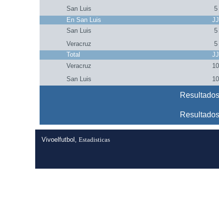
San Luis
5
En San Luis
J
San Luis
5
Veracruz
5
Total
J
Veracruz
1
San Luis
1
Resultados
Resultados
Vivoelfutbol,
Estadisticas