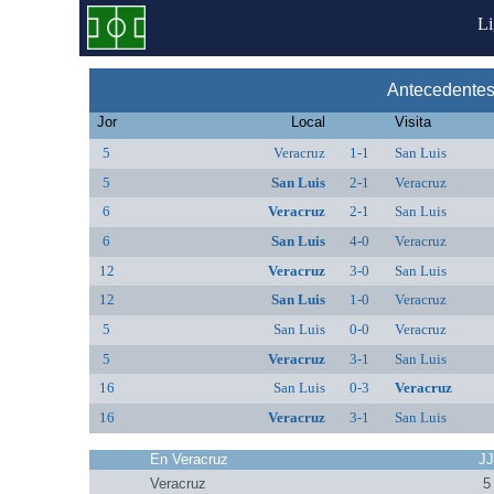
L
Antecedentes
Jor
Local
Visita
5
Veracruz
1-1
San Luis
5
San Luis
2-1
Veracruz
6
Veracruz
2-1
San Luis
6
San Luis
4-0
Veracruz
12
Veracruz
3-0
San Luis
12
San Luis
1-0
Veracruz
5
San Luis
0-0
Veracruz
5
Veracruz
3-1
San Luis
16
San Luis
0-3
Veracruz
16
Veracruz
3-1
San Luis
En Veracruz
J
Veracruz
5