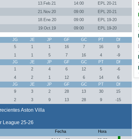
13.Feb.21
14:00
EPL 20-21
21.Nov.20
09:00
EPL 20-21
18.Ene.20
09:00
EPL 19-20
19.Oct.19
09:00
EPL 19-20
J
JG
JE
JP
GF
GC
PT
Df
5
1
1
16
7
16
9
1
1
5
7
16
4
-9
J
JG
JE
JP
GF
GC
PT
Df
1
2
4
6
12
5
-6
4
2
1
12
6
14
6
J
JG
JE
JP
GF
GC
PT
Df
4
9
3
2
28
13
30
15
4
2
3
9
13
28
9
-15
ecientes Aston Villa
r League 25-26
Fecha
Hora