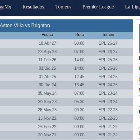
igaMx
Resultados
Torneos
Premier League
La Lig
ston Villa vs Brighton
Fecha
Hora
Torneo
10.Abr.27
08:00
EPL 26-27
23.Ago.26
07:00
EPL 26-27
11.Feb.26
14:00
EPL 25-26
03.Dic.25
14:00
EPL 25-26
01.Abr.25
12:45
EPL 24-25
30.Dic.24
13:45
EPL 24-25
05.May.24
07:00
EPL 23-24
30.Sep.23
05:30
EPL 23-24
28.May.23
09:30
EPL 22-23
13.Nov.22
08:00
EPL 22-23
26.Feb.22
09:00
EPL 21-22
20.Nov.21
09:00
EPL 21-22