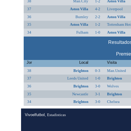
38
Man.City
1-2
Aston Villa
37
Aston Villa
4-2
Liverpool
36
Burnley
2-2
Aston Villa
35
Aston Villa
1-2
Tottenham Hot
34
Fulham
1-0
Aston Villa
Resultados
Premie
Jor
Local
Visita
38
Brighton
0-3
Man.United
37
Leeds United
1-0
Brighton
36
Brighton
3-0
Wolves
35
Newcastle
3-1
Brighton
34
Brighton
3-0
Chelsea
Vivoelfutbol,
Estadisticas