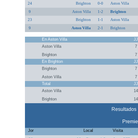
24
Brighton
0-0
Aston Villa
9
Aston Villa
1-2
Brighton
23
Brighton
1-1
Aston Villa
9
Aston Villa
2-1
Brighton
En Aston Villa
J
Aston Villa
7
Brighton
7
En Brighton
J
Brighton
7
Aston Villa
7
Total
J
Aston Villa
1
Brighton
1
Resultados r
Premie
Jor
Local
Visita