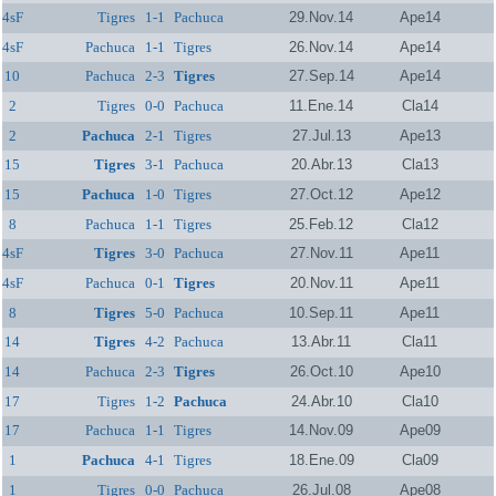
4sF
Tigres
1-1
Pachuca
29.Nov.14
Ape14
4sF
Pachuca
1-1
Tigres
26.Nov.14
Ape14
10
Pachuca
2-3
Tigres
27.Sep.14
Ape14
2
Tigres
0-0
Pachuca
11.Ene.14
Cla14
2
Pachuca
2-1
Tigres
27.Jul.13
Ape13
15
Tigres
3-1
Pachuca
20.Abr.13
Cla13
15
Pachuca
1-0
Tigres
27.Oct.12
Ape12
8
Pachuca
1-1
Tigres
25.Feb.12
Cla12
4sF
Tigres
3-0
Pachuca
27.Nov.11
Ape11
4sF
Pachuca
0-1
Tigres
20.Nov.11
Ape11
8
Tigres
5-0
Pachuca
10.Sep.11
Ape11
14
Tigres
4-2
Pachuca
13.Abr.11
Cla11
14
Pachuca
2-3
Tigres
26.Oct.10
Ape10
17
Tigres
1-2
Pachuca
24.Abr.10
Cla10
17
Pachuca
1-1
Tigres
14.Nov.09
Ape09
1
Pachuca
4-1
Tigres
18.Ene.09
Cla09
1
Tigres
0-0
Pachuca
26.Jul.08
Ape08