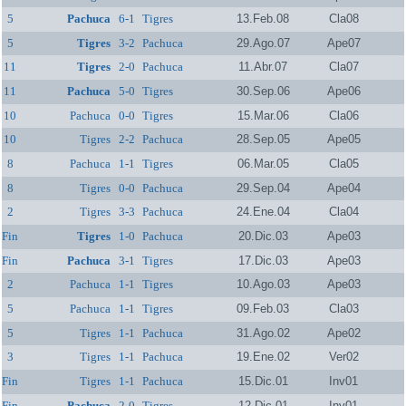
5
Pachuca
6-1
Tigres
13.Feb.08
Cla08
5
Tigres
3-2
Pachuca
29.Ago.07
Ape07
11
Tigres
2-0
Pachuca
11.Abr.07
Cla07
11
Pachuca
5-0
Tigres
30.Sep.06
Ape06
10
Pachuca
0-0
Tigres
15.Mar.06
Cla06
10
Tigres
2-2
Pachuca
28.Sep.05
Ape05
8
Pachuca
1-1
Tigres
06.Mar.05
Cla05
8
Tigres
0-0
Pachuca
29.Sep.04
Ape04
2
Tigres
3-3
Pachuca
24.Ene.04
Cla04
Fin
Tigres
1-0
Pachuca
20.Dic.03
Ape03
Fin
Pachuca
3-1
Tigres
17.Dic.03
Ape03
2
Pachuca
1-1
Tigres
10.Ago.03
Ape03
5
Pachuca
1-1
Tigres
09.Feb.03
Cla03
5
Tigres
1-1
Pachuca
31.Ago.02
Ape02
3
Tigres
1-1
Pachuca
19.Ene.02
Ver02
Fin
Tigres
1-1
Pachuca
15.Dic.01
Inv01
Fin
Pachuca
2-0
Tigres
12.Dic.01
Inv01