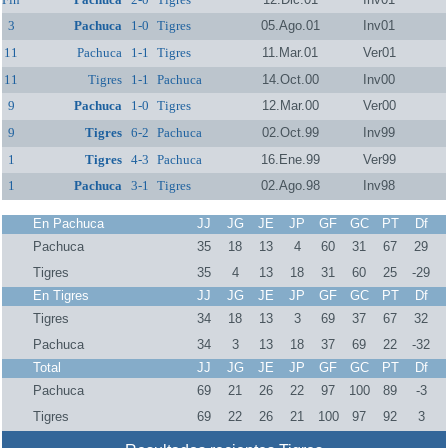
3
Pachuca
1-0
Tigres
05.Ago.01
Inv01
11
Pachuca
1-1
Tigres
11.Mar.01
Ver01
11
Tigres
1-1
Pachuca
14.Oct.00
Inv00
9
Pachuca
1-0
Tigres
12.Mar.00
Ver00
9
Tigres
6-2
Pachuca
02.Oct.99
Inv99
1
Tigres
4-3
Pachuca
16.Ene.99
Ver99
1
Pachuca
3-1
Tigres
02.Ago.98
Inv98
En Pachuca
JJ
JG
JE
JP
GF
GC
PT
Df
Pachuca
35
18
13
4
60
31
67
29
Tigres
35
4
13
18
31
60
25
-29
En Tigres
JJ
JG
JE
JP
GF
GC
PT
Df
Tigres
34
18
13
3
69
37
67
32
Pachuca
34
3
13
18
37
69
22
-32
Total
JJ
JG
JE
JP
GF
GC
PT
Df
Pachuca
69
21
26
22
97
100
89
-3
Tigres
69
22
26
21
100
97
92
3