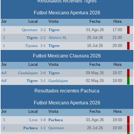
Resultados recientes Tigres
Futbol Mexicano Apertura 2026
Jor
Local
Visita
Fecha
Hora
3
Queretaro
3-2
Tigres
01.Ago.26
17:00
2
Tigres
2-2
Atletico SL
25.Jul.26
21:00
1
Tijuana
3-1
Tigres
16.Jul.26
20:00
Futbol Mexicano Clausura 2026
Jor
Local
Visita
Fecha
Hora
4sF
Guadalajara
2-0
Tigres
09.May.26
19:07
4sF
Tigres
3-1
Guadalajara
02.May.26
19:00
Resultados recientes Pachuca
Futbol Mexicano Apertura 2026
Jor
Local
Visita
Fecha
Hora
3
Leon
1-0
Pachuca
01.Ago.26
19:00
2
Pachuca
1-2
Queretaro
26.Jul.26
19:00