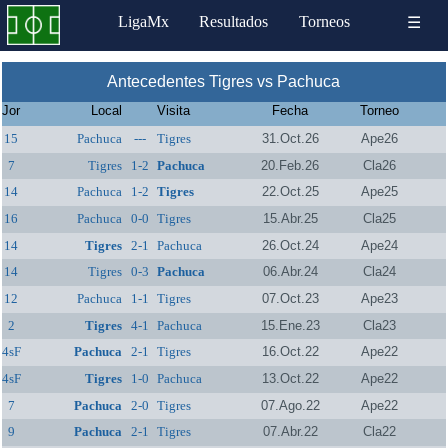
LigaMx
Resultados
Torneos
☰
Antecedentes Tigres vs Pachuca
Jor
Local
Visita
Fecha
Torneo
15
Pachuca
---
Tigres
31.Oct.26
Ape26
7
Tigres
1-2
Pachuca
20.Feb.26
Cla26
14
Pachuca
1-2
Tigres
22.Oct.25
Ape25
16
Pachuca
0-0
Tigres
15.Abr.25
Cla25
14
Tigres
2-1
Pachuca
26.Oct.24
Ape24
14
Tigres
0-3
Pachuca
06.Abr.24
Cla24
12
Pachuca
1-1
Tigres
07.Oct.23
Ape23
2
Tigres
4-1
Pachuca
15.Ene.23
Cla23
4sF
Pachuca
2-1
Tigres
16.Oct.22
Ape22
4sF
Tigres
1-0
Pachuca
13.Oct.22
Ape22
7
Pachuca
2-0
Tigres
07.Ago.22
Ape22
9
Pachuca
2-1
Tigres
07.Abr.22
Cla22