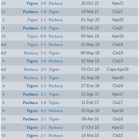
14
Tigres
3-0
Pachuca
20.Oct.21
Ape21
12
Pachuca
1-0
Tigres
18.Mar.21
Cla21
2
Tigres
1-1
Pachuca
01.Ago.20
Ape20
4
Pachuca
2-0
Tigres
01.Feb.20
Cla20
18
Tigres
0-0
Pachuca
09.Nov.19
Ape19
4sF
Tigres
1-1
Pachuca
11.May.19
Cla19
4sF
Pachuca
1-1
Tigres
08.May.19
Cla19
9
Tigres
3-0
Pachuca
02.Mar.19
Cla19
4sF
Pachuca
3-3
Tigres
03.Oct.18
Copa Ape18
9
Pachuca
1-1
Tigres
15.Sep.18
Ape18
4
Tigres
3-2
Pachuca
27.Ene.18
Cla18
4
Pachuca
2-1
Tigres
12.Ago.17
Ape17
6
Pachuca
1-0
Tigres
11.Feb.17
Cla17
6
Tigres
4-2
Pachuca
20.Ago.16
Ape16
13
Pachuca
2-1
Tigres
09.Abr.16
Cla16
13
Tigres
2-1
Pachuca
17.Oct.15
Ape15
10
Tigres
2-1
Pachuca
14.Mar.15
Cla15