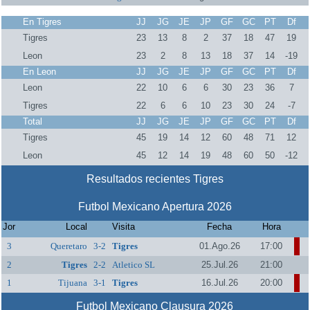
En Tigres
JJ
JG
JE
JP
GF
GC
PT
Df
Tigres
23
13
8
2
37
18
47
19
Leon
23
2
8
13
18
37
14
-19
En Leon
JJ
JG
JE
JP
GF
GC
PT
Df
Leon
22
10
6
6
30
23
36
7
Tigres
22
6
6
10
23
30
24
-7
Total
JJ
JG
JE
JP
GF
GC
PT
Df
Tigres
45
19
14
12
60
48
71
12
Leon
45
12
14
19
48
60
50
-12
Resultados recientes Tigres
Futbol Mexicano Apertura 2026
Jor
Local
Visita
Fecha
Hora
3
Queretaro
3-2
Tigres
01.Ago.26
17:00
2
Tigres
2-2
Atletico SL
25.Jul.26
21:00
1
Tijuana
3-1
Tigres
16.Jul.26
20:00
Futbol Mexicano Clausura 2026