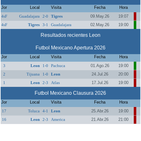
Jor
Local
Visita
Fecha
Hora
4sF
Guadalajara
2-0
Tigres
09.May.26
19:07
4sF
Tigres
3-1
Guadalajara
02.May.26
19:00
Resultados recientes Leon
Futbol Mexicano Apertura 2026
Jor
Local
Visita
Fecha
Hora
3
Leon
1-0
Pachuca
01.Ago.26
19:00
2
Tijuana
1-0
Leon
24.Jul.26
20:00
1
Leon
2-3
Atlas
17.Jul.26
19:00
Futbol Mexicano Clausura 2026
Jor
Local
Visita
Fecha
Hora
17
Toluca
4-1
Leon
25.Abr.26
19:00
16
Leon
2-3
America
21.Abr.26
21:00