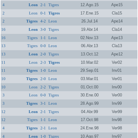
4
Leon
2-1
Tigres
12.Ago.15
Ape15
2
Leon
0-1
Tigres
17.Ene.15
Cla15
2
Tigres
4-2
Leon
26.Jul.14
Ape14
16
Leon
3-0
Tigres
19.Abr.14
Cla14
16
Tigres
1-1
Leon
02.Nov.13
Ape13
13
Tigres
0-0
Leon
06.Abr.13
Cla13
13
Leon
2-0
Tigres
13.Oct.12
Ape12
11
Leon
2-3
Tigres
10.Mar.02
Ver02
11
Tigres
1-0
Leon
29.Sep.01
Inv01
10
Tigres
2-0
Leon
03.Mar.01
Ver01
10
Leon
2-2
Tigres
01.Oct.00
Inv00
3
Leon
0-0
Tigres
30.Ene.00
Ver00
3
Tigres
3-1
Leon
28.Ago.99
Inv99
12
Leon
2-1
Tigres
04.Abr.99
Ver99
12
Tigres
1-1
Leon
17.Oct.98
Inv98
4
Tigres
2-1
Leon
24.Ene.98
Ver98
4
Leon
1-0
Tigres
10.Ago.97
Inv97