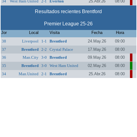
34
West Ham United
2-1
Everton
25.Abr.26
08:00
Resultados recientes Brentford
Premier League 25-26
Jor
Local
Visita
Fecha
Hora
38
Liverpool
1-1
Brentford
24.May.26
09:00
37
Brentford
2-2
Crystal Palace
17.May.26
08:00
36
Man.City
3-0
Brentford
09.May.26
08:00
35
Brentford
3-0
West Ham United
02.May.26
08:00
34
Man.United
2-1
Brentford
25.Abr.26
08:00