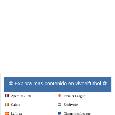
⚽ Explora mas contenido en vivoelfutbol ⚽
Apertura 2026
Premier League
Calcio
Eredivisie
La Liga
Champions League