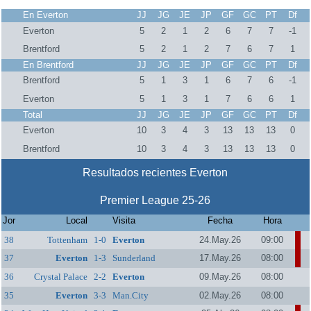
En Everton
JJ
JG
JE
JP
GF
GC
PT
Df
Everton
5
2
1
2
6
7
7
-1
Brentford
5
2
1
2
7
6
7
1
En Brentford
JJ
JG
JE
JP
GF
GC
PT
Df
Brentford
5
1
3
1
6
7
6
-1
Everton
5
1
3
1
7
6
6
1
Total
JJ
JG
JE
JP
GF
GC
PT
Df
Everton
10
3
4
3
13
13
13
0
Brentford
10
3
4
3
13
13
13
0
Resultados recientes Everton
Premier League 25-26
Jor
Local
Visita
Fecha
Hora
38
Tottenham
1-0
Everton
24.May.26
09:00
Hotspur
37
Everton
1-3
Sunderland
17.May.26
08:00
36
Crystal Palace
2-2
Everton
09.May.26
08:00
35
Everton
3-3
Man.City
02.May.26
08:00