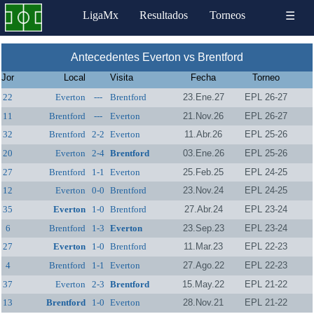
LigaMx
Resultados
Torneos
☰
Antecedentes Everton vs Brentford
Jor
Local
Visita
Fecha
Torneo
22
Everton
---
Brentford
23.Ene.27
EPL 26-27
11
Brentford
---
Everton
21.Nov.26
EPL 26-27
32
Brentford
2-2
Everton
11.Abr.26
EPL 25-26
20
Everton
2-4
Brentford
03.Ene.26
EPL 25-26
27
Brentford
1-1
Everton
25.Feb.25
EPL 24-25
12
Everton
0-0
Brentford
23.Nov.24
EPL 24-25
35
Everton
1-0
Brentford
27.Abr.24
EPL 23-24
6
Brentford
1-3
Everton
23.Sep.23
EPL 23-24
27
Everton
1-0
Brentford
11.Mar.23
EPL 22-23
4
Brentford
1-1
Everton
27.Ago.22
EPL 22-23
37
Everton
2-3
Brentford
15.May.22
EPL 21-22
13
Brentford
1-0
Everton
28.Nov.21
EPL 21-22