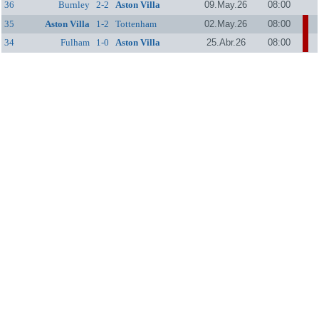
36
Burnley
2-2
Aston Villa
09.May.26
08:00
35
Aston Villa
1-2
Tottenham
02.May.26
08:00
Hotspur
34
Fulham
1-0
Aston Villa
25.Abr.26
08:00