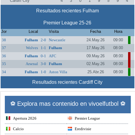
Cardiff City
4
3
0
1
9
5
9
4
Resultados recientes Fulham
Premier League 25-26
Jor
Local
Visita
Fecha
Hora
38
Fulham
2-0
Newcastle
24.May.26
09:00
37
Wolves
1-1
Fulham
17.May.26
08:00
36
Fulham
0-1
AFC
09.May.26
08:00
Bournemouth
35
Arsenal
3-0
Fulham
02.May.26
08:00
34
Fulham
1-0
Aston Villa
25.Abr.26
08:00
Resultados recientes Cardiff City
⚽ Explora mas contenido en vivoelfutbol ⚽
Apertura 2026
Premier League
Calcio
Eredivisie