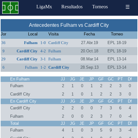
LigaMx
Resultados
Torneos
☰
Antecedentes Fulham vs Cardiff City
Jor
Local
Visita
Fecha
Torneo
36
Fulham
1-0
Cardiff City
27.Abr.19
EPL 18-19
9
Cardiff City
4-2
Fulham
20.Oct.18
EPL 18-19
29
Cardiff City
3-1
Fulham
08.Mar.14
EPL 13-14
6
Fulham
1-2
Cardiff City
28.Sep.13
EPL 13-14
En Fulham
JJ
JG
JE
JP
GF
GC
PT
Df
Fulham
2
1
0
1
2
2
3
0
Cardiff City
2
1
0
1
2
2
3
0
En Cardiff City
JJ
JG
JE
JP
GF
GC
PT
Df
Cardiff City
2
2
0
0
7
3
6
4
Fulham
2
0
0
2
3
7
0
-4
Total
JJ
JG
JE
JP
GF
GC
PT
Df
Fulham
4
1
0
3
5
9
3
-4