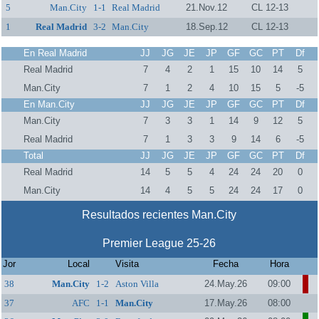
5
Man.City
1-1
Real Madrid
21.Nov.12
CL 12-13
1
Real Madrid
3-2
Man.City
18.Sep.12
CL 12-13
En Real Madrid
JJ
JG
JE
JP
GF
GC
PT
Df
Real Madrid
7
4
2
1
15
10
14
5
Man.City
7
1
2
4
10
15
5
-5
En Man.City
JJ
JG
JE
JP
GF
GC
PT
Df
Man.City
7
3
3
1
14
9
12
5
Real Madrid
7
1
3
3
9
14
6
-5
Total
JJ
JG
JE
JP
GF
GC
PT
Df
Real Madrid
14
5
5
4
24
24
20
0
Man.City
14
4
5
5
24
24
17
0
Resultados recientes Man.City
Premier League 25-26
Jor
Local
Visita
Fecha
Hora
38
Man.City
1-2
Aston Villa
24.May.26
09:00
37
AFC
1-1
Man.City
17.May.26
08:00