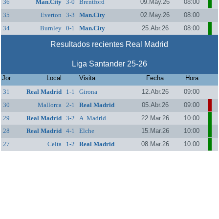
Bournemouth
36
Man.City
3-0
Brentford
09.May.26
08:00
35
Everton
3-3
Man.City
02.May.26
08:00
34
Burnley
0-1
Man.City
25.Abr.26
08:00
Resultados recientes Real Madrid
Liga Santander 25-26
Jor
Local
Visita
Fecha
Hora
31
Real Madrid
1-1
Girona
12.Abr.26
09:00
30
Mallorca
2-1
Real Madrid
05.Abr.26
09:00
29
Real Madrid
3-2
A. Madrid
22.Mar.26
10:00
28
Real Madrid
4-1
Elche
15.Mar.26
10:00
27
Celta
1-2
Real Madrid
08.Mar.26
10:00