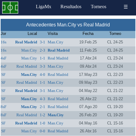
LigaMx
Resultados
Torneos
☰
Antecedentes Man.City vs Real Madrid
Jor
Local
Visita
Fecha
Torneo
16s
Real Madrid
3-1
Man.City
19.Feb.25
CL 24-25
16s
Man.City
2-3
Real Madrid
11.Feb.25
CL 24-25
4sF
Man.City
1-1
Real Madrid
17.Abr.24
CL 23-24
4sF
Real Madrid
3-3
Man.City
09.Abr.24
CL 23-24
SF
Man.City
4-0
Real Madrid
17.May.23
CL 22-23
SF
Real Madrid
1-1
Man.City
09.May.23
CL 22-23
SF
Real Madrid
3-1
Man.City
04.May.22
CL 21-22
SF
Man.City
4-3
Real Madrid
26.Abr.22
CL 21-22
8sF
Man.City
2-1
Real Madrid
07.Ago.20
CL 19-20
8sF
Real Madrid
1-2
Man.City
26.Feb.20
CL 19-20
SF
Real Madrid
1-0
Man.City
04.May.16
CL 15-16
SF
Man.City
0-0
Real Madrid
26.Abr.16
CL 15-16