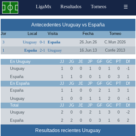
LigaMx
Resultados
Torneos
☰
Antecedentes Uruguay vs España
Jor
Local
Visita
Fecha
Torneo
3
Uruguay
0-1
España
26.Jun.26
C.Mun 2026
1
España
2-1
Uruguay
16.Jun.13
Confe 2013
En Uruguay
JJ
JG
JE
JP
GF
GC
PT
Df
Uruguay
1
0
0
1
0
1
0
-1
España
1
1
0
0
1
0
3
1
En España
JJ
JG
JE
JP
GF
GC
PT
Df
España
1
1
0
0
2
1
3
1
Uruguay
1
0
0
1
1
2
0
-1
Total
JJ
JG
JE
JP
GF
GC
PT
Df
Uruguay
2
0
0
2
1
3
0
-2
España
2
2
0
0
3
1
6
2
Resultados recientes Uruguay