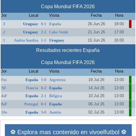
Copa Mundial FIFA 2026
Jor
Local
Visita
Fecha
Hora
3
Uruguay
0-1
España
26.Jun.26
18:00
2
Uruguay
2-2
Cabo Verde
21.Jun.26
17:00
1
Arabia Saudita
1-1
Uruguay
15.Jun.26
16:00
Resultados recientes España
Copa Mundial FIFA 2026
Jor
Local
Visita
Fecha
Hora
Fin
España
1-0
Argentina
19.Jul.26
13:00
SF
Francia
0-2
España
14.Jul.26
13:00
4sF
España
2-1
Bélgica
10.Jul.26
13:00
8sF
Portugal
0-1
España
06.Jul.26
13:00
16s
España
3-0
Austria
02.Jul.26
13:00
⚽ Explora mas contenido en vivoelfutbol ⚽