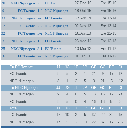
20
NEC Nijmegen
2-0
FC Twente
27.Ene.16
Ere 15-16
9
FC Twente
1-0
NEC Nijmegen
18.Oct.15
Ere 15-16
33
NEC Nijmegen
2-5
FC Twente
27.Abr.14
Ere 13-14
12
FC Twente
2-2
NEC Nijmegen
02.Nov.13
Ere 13-14
32
FC Twente
5-2
NEC Nijmegen
28.Abr.13
Ere 12-13
3
NEC Nijmegen
1-3
FC Twente
26.Ago.12
Ere 12-13
25
NEC Nijmegen
3-1
FC Twente
10.Mar.12
Ere 11-12
16
FC Twente
2-0
NEC Nijmegen
10.Dic.11
Ere 11-12
En FC Twente
JJ
JG
JE
JP
GF
GC
PT
Df
FC Twente
8
5
2
1
21
9
17
12
NEC Nijmegen
8
1
2
5
9
21
5
-12
En NEC Nijmegen
JJ
JG
JE
JP
GF
GC
PT
Df
NEC Nijmegen
9
4
0
5
13
16
12
-3
FC Twente
9
5
0
4
16
13
15
3
Total
JJ
JG
JE
JP
GF
GC
PT
Df
FC Twente
17
10
2
5
37
22
32
15
NEC Nijmegen
17
5
2
10
22
37
17
-15