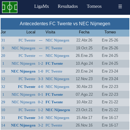
LigaMx
Resultados
Torneos
☰
Antecedentes FC Twente vs NEC Nijmegen
Jor
Local
Visita
Fecha
Torneo
31
FC Twente
---
NEC Nijmegen
22.Abr.26
Ere 25-26
9
NEC Nijmegen
---
FC Twente
19.Oct.25
Ere 25-26
20
FC Twente
---
NEC Nijmegen
26.Ene.25
Ere 24-25
1
NEC Nijmegen
1-2
FC Twente
10.Ago.24
Ere 24-25
18
NEC Nijmegen
1-0
FC Twente
20.Ene.24
Ere 23-24
12
FC Twente
3-3
NEC Nijmegen
12.Nov.23
Ere 23-24
32
FC Twente
4-0
NEC Nijmegen
30.Abr.23
Ere 22-23
1
NEC Nijmegen
0-1
FC Twente
07.Ago.22
Ere 22-23
29
NEC Nijmegen
0-2
FC Twente
10.Abr.22
Ere 21-22
10
FC Twente
1-2
NEC Nijmegen
23.Oct.21
Ere 21-22
31
FC Twente
3-0
NEC Nijmegen
15.Abr.17
Ere 16-17
14
NEC Nijmegen
3-2
FC Twente
26.Nov.16
Ere 16-17