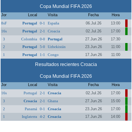
Copa Mundial FIFA 2026
Jor
Local
Visita
Fecha
Hora
8sF
Portugal
0-1
España
06.Jul.26
13:00
16s
Portugal
2-1
Croacia
02.Jul.26
17:00
3
Colombia
0-0
Portugal
27.Jun.26
17:30
2
Portugal
5-0
Uzbekistán
23.Jun.26
11:00
1
Portugal
1-1
Congo
17.Jun.26
11:00
Resultados recientes Croacia
Copa Mundial FIFA 2026
Jor
Local
Visita
Fecha
Hora
16s
Portugal
2-1
Croacia
02.Jul.26
17:00
3
Croacia
2-1
Ghana
27.Jun.26
15:00
2
Panamá
0-1
Croacia
23.Jun.26
17:00
1
Inglaterra
4-2
Croacia
17.Jun.26
14:00