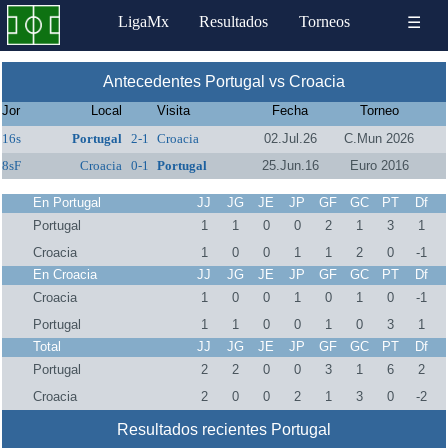
LigaMx
Resultados
Torneos
☰
Antecedentes Portugal vs Croacia
Jor
Local
Visita
Fecha
Torneo
16s
Portugal
2-1
Croacia
02.Jul.26
C.Mun 2026
8sF
Croacia
0-1
Portugal
25.Jun.16
Euro 2016
En Portugal
JJ
JG
JE
JP
GF
GC
PT
Df
Portugal
1
1
0
0
2
1
3
1
Croacia
1
0
0
1
1
2
0
-1
En Croacia
JJ
JG
JE
JP
GF
GC
PT
Df
Croacia
1
0
0
1
0
1
0
-1
Portugal
1
1
0
0
1
0
3
1
Total
JJ
JG
JE
JP
GF
GC
PT
Df
Portugal
2
2
0
0
3
1
6
2
Croacia
2
0
0
2
1
3
0
-2
Resultados recientes Portugal