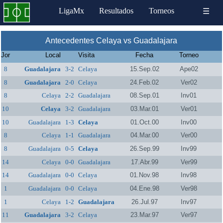
LigaMx
Resultados
Torneos
☰
Antecedentes Celaya vs Guadalajara
Jor
Local
Visita
Fecha
Torneo
8
Guadalajara
3-2
Celaya
15.Sep.02
Ape02
8
Guadalajara
2-0
Celaya
24.Feb.02
Ver02
8
Celaya
2-2
Guadalajara
08.Sep.01
Inv01
10
Celaya
3-2
Guadalajara
03.Mar.01
Ver01
10
Guadalajara
1-3
Celaya
01.Oct.00
Inv00
8
Celaya
1-1
Guadalajara
04.Mar.00
Ver00
8
Guadalajara
0-5
Celaya
26.Sep.99
Inv99
14
Celaya
0-0
Guadalajara
17.Abr.99
Ver99
14
Guadalajara
0-0
Celaya
01.Nov.98
Inv98
1
Guadalajara
0-0
Celaya
04.Ene.98
Ver98
1
Celaya
1-2
Guadalajara
26.Jul.97
Inv97
11
Guadalajara
3-2
Celaya
23.Mar.97
Ver97