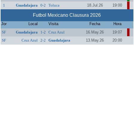
1
Guadalajara
0-2
Toluca
18.Jul.26
19:00
Futbol Mexicano Clausura 2026
Jor
Local
Visita
Fecha
Hora
SF
Guadalajara
1-2
Cruz Azul
16.May.26
19:07
SF
Cruz Azul
2-2
Guadalajara
13.May.26
20:00