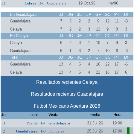
11
Celaya
3-0
Guadalajara
19.Oct.96
Inv96
En Guadalajara
JJ
JG
JE
JP
GF
GC
PT
Df
Guadalajara
7
3
2
2
9
12
11
-3
Celaya
7
2
2
3
12
9
8
3
En Celaya
JJ
JG
JE
JP
GF
GC
PT
Df
Celaya
6
2
3
1
10
7
9
3
Guadalajara
6
1
3
2
7
10
6
-3
Total
JJ
JG
JE
JP
GF
GC
PT
Df
Guadalajara
13
4
5
4
16
22
17
-6
Celaya
13
4
5
4
22
16
17
6
Resultados recientes Celaya
Resultados recientes Guadalajara
Futbol Mexicano Apertura 2026
Jor
Local
Visita
Fecha
Hora
3
Puebla
1-1
Guadalajara
31.Jul.26
19:00
2
Guadalajara
1-0
FC Juarez
25.Jul.26
17:00