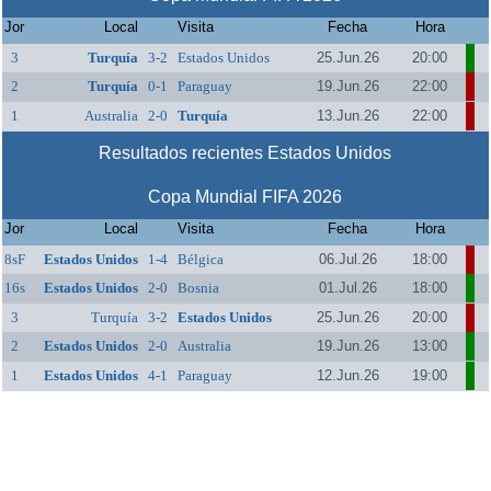
Jor
Local
Visita
Fecha
Hora
3
Turquía
3-2
Estados Unidos
25.Jun.26
20:00
2
Turquía
0-1
Paraguay
19.Jun.26
22:00
1
Australia
2-0
Turquía
13.Jun.26
22:00
Resultados recientes Estados Unidos
Copa Mundial FIFA 2026
Jor
Local
Visita
Fecha
Hora
8sF
Estados Unidos
1-4
Bélgica
06.Jul.26
18:00
16s
Estados Unidos
2-0
Bosnia
01.Jul.26
18:00
3
Turquía
3-2
Estados Unidos
25.Jun.26
20:00
2
Estados Unidos
2-0
Australia
19.Jun.26
13:00
1
Estados Unidos
4-1
Paraguay
12.Jun.26
19:00