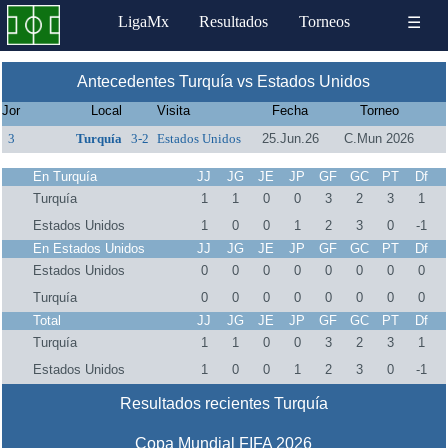
LigaMx
Resultados
Torneos
☰
Antecedentes Turquía vs Estados Unidos
Jor
Local
Visita
Fecha
Torneo
3
Turquía
3-2
Estados Unidos
25.Jun.26
C.Mun 2026
En Turquía
JJ
JG
JE
JP
GF
GC
PT
Df
Turquía
1
1
0
0
3
2
3
1
Estados Unidos
1
0
0
1
2
3
0
-1
En Estados Unidos
JJ
JG
JE
JP
GF
GC
PT
Df
Estados Unidos
0
0
0
0
0
0
0
0
Turquía
0
0
0
0
0
0
0
0
Total
JJ
JG
JE
JP
GF
GC
PT
Df
Turquía
1
1
0
0
3
2
3
1
Estados Unidos
1
0
0
1
2
3
0
-1
Resultados recientes Turquía
Copa Mundial FIFA 2026