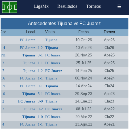
LigaMx
Resultados
Torneos
☰
Antecedentes Tijuana vs FC Juarez
Jor
Local
Visita
Fecha
Torneo
11
FC Juarez
---
Tijuana
10.Oct.26
Ape26
14
FC Juarez
1-2
Tijuana
10.Abr.26
Cla26
PI1
Tijuana
3-1
FC Juarez
20.Nov.25
Ape25
3
Tijuana
1-1
FC Juarez
25.Jul.25
Ape25
7
Tijuana
1-2
FC Juarez
14.Feb.25
Cla25
16
FC Juarez
1-1
Tijuana
06.Nov.24
Ape24
15
FC Juarez
0-1
Tijuana
14.Abr.24
Cla24
10
Tijuana
5-1
FC Juarez
29.Sep.23
Ape23
2
FC Juarez
3-0
Tijuana
14.Ene.23
Cla23
2
Tijuana
0-2
FC Juarez
08.Jul.22
Ape22
11
Tijuana
1-0
FC Juarez
20.Mar.22
Cla22
4
FC Juarez
1-1
Tijuana
13.Ago.21
Ape21