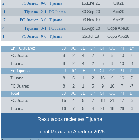
2
FC Juarez
0-0
Tijuana
15.Ene.21
Cla21
11
Tijuana
2-1
FC Juarez
30.Sep.20
Ape20
17
FC Juarez
3-0
Tijuana
03.Nov.19
Ape19
4
Tijuana
3-1
FC Juarez
15.Ago.18
Copa Ape18
1
FC Juarez
0-0
Tijuana
25.Jul.18
Copa Ape18
En FC Juarez
JJ
JG
JE
JP
GF
GC
PT
Df
FC Juarez
8
2
4
2
9
5
10
4
Tijuana
8
2
4
2
5
9
10
-4
En Tijuana
JJ
JG
JE
JP
GF
GC
PT
Df
Tijuana
8
5
1
2
16
9
16
7
FC Juarez
8
2
1
5
9
16
7
-7
Total
JJ
JG
JE
JP
GF
GC
PT
Df
FC Juarez
16
4
5
7
18
21
17
-3
Tijuana
16
7
5
4
21
18
26
3
Resultados recientes Tijuana
Futbol Mexicano Apertura 2026