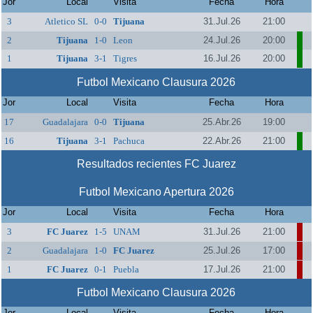
Jor
Local
Visita
Fecha
Hora
3
Atletico SL
0-0
Tijuana
31.Jul.26
21:00
2
Tijuana
1-0
Leon
24.Jul.26
20:00
1
Tijuana
3-1
Tigres
16.Jul.26
20:00
Futbol Mexicano Clausura 2026
Jor
Local
Visita
Fecha
Hora
17
Guadalajara
0-0
Tijuana
25.Abr.26
19:00
16
Tijuana
3-1
Pachuca
22.Abr.26
21:00
Resultados recientes FC Juarez
Futbol Mexicano Apertura 2026
Jor
Local
Visita
Fecha
Hora
3
FC Juarez
1-5
UNAM
31.Jul.26
21:00
2
Guadalajara
1-0
FC Juarez
25.Jul.26
17:00
1
FC Juarez
0-1
Puebla
17.Jul.26
21:00
Futbol Mexicano Clausura 2026
Jor
Local
Visita
Fecha
Hora