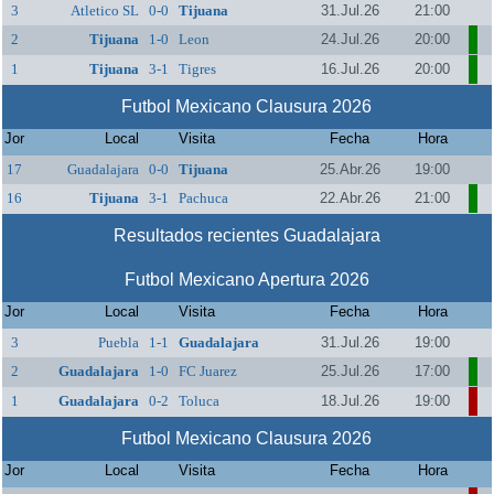
3
Atletico SL
0-0
Tijuana
31.Jul.26
21:00
2
Tijuana
1-0
Leon
24.Jul.26
20:00
1
Tijuana
3-1
Tigres
16.Jul.26
20:00
Futbol Mexicano Clausura 2026
Jor
Local
Visita
Fecha
Hora
17
Guadalajara
0-0
Tijuana
25.Abr.26
19:00
16
Tijuana
3-1
Pachuca
22.Abr.26
21:00
Resultados recientes Guadalajara
Futbol Mexicano Apertura 2026
Jor
Local
Visita
Fecha
Hora
3
Puebla
1-1
Guadalajara
31.Jul.26
19:00
2
Guadalajara
1-0
FC Juarez
25.Jul.26
17:00
1
Guadalajara
0-2
Toluca
18.Jul.26
19:00
Futbol Mexicano Clausura 2026
Jor
Local
Visita
Fecha
Hora