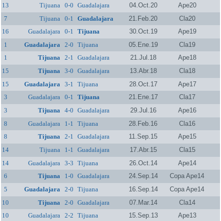
13
Tijuana
0-0
Guadalajara
04.Oct.20
Ape20
7
Tijuana
0-1
Guadalajara
21.Feb.20
Cla20
16
Guadalajara
0-1
Tijuana
30.Oct.19
Ape19
1
Guadalajara
2-0
Tijuana
05.Ene.19
Cla19
1
Tijuana
2-1
Guadalajara
21.Jul.18
Ape18
15
Tijuana
3-0
Guadalajara
13.Abr.18
Cla18
15
Guadalajara
3-1
Tijuana
28.Oct.17
Ape17
3
Guadalajara
0-1
Tijuana
21.Ene.17
Cla17
3
Tijuana
4-0
Guadalajara
29.Jul.16
Ape16
8
Guadalajara
1-1
Tijuana
28.Feb.16
Cla16
8
Tijuana
2-1
Guadalajara
11.Sep.15
Ape15
14
Tijuana
1-1
Guadalajara
17.Abr.15
Cla15
14
Guadalajara
3-3
Tijuana
26.Oct.14
Ape14
6
Tijuana
1-0
Guadalajara
24.Sep.14
Copa Ape14
5
Guadalajara
2-0
Tijuana
16.Sep.14
Copa Ape14
10
Tijuana
2-0
Guadalajara
07.Mar.14
Cla14
10
Guadalajara
2-2
Tijuana
15.Sep.13
Ape13