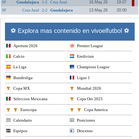
SF
Guadalajara
1-2
Cruz Azul
16.May.26
19:07
SF
Cruz Azul
2-2
Guadalajara
13.May.26
20:00
⚽ Explora mas contenido en vivoelfutbol ⚽
Apertura 2026
Premier League
Calcio
Eredivisie
La Liga
Champions League
Bundesliga
Ligue 1
Copa MX
Mundial 2026
Seleccion Mexicana
Copa Oro 2025
Eurocopa
Copa America
Calendario
Posiciones
Equipos
Descenso