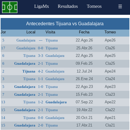
LigaMx
Resultados
Torneos
☰
Antecedentes Tijuana vs Guadalajara
Jor
Local
Visita
Fecha
Torneo
5
Guadalajara
---
Tijuana
22.Ago.26
Ape26
17
Guadalajara
0-0
Tijuana
25.Abr.26
Cla26
6
Tijuana
3-3
Guadalajara
22.Ago.25
Ape25
6
Guadalajara
2-1
Tijuana
09.Feb.25
Cla25
2
Tijuana
4-2
Guadalajara
12.Jul.24
Ape24
3
Tijuana
1-1
Guadalajara
26.Ene.24
Cla24
5
Guadalajara
1-0
Tijuana
22.Ago.23
Ape23
7
Guadalajara
2-1
Tijuana
15.Feb.23
Cla23
13
Tijuana
1-2
Guadalajara
07.Sep.22
Ape22
15
Guadalajara
2-1
Tijuana
19.Abr.22
Cla22
14
Tijuana
0-0
Guadalajara
20.Oct.21
Ape21
15
Guadalajara
2-0
Tijuana
17.Abr.21
Cla21