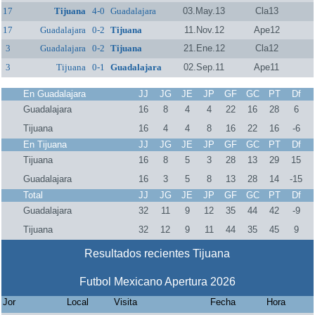
17
Tijuana
4-0
Guadalajara
03.May.13
Cla13
17
Guadalajara
0-2
Tijuana
11.Nov.12
Ape12
3
Guadalajara
0-2
Tijuana
21.Ene.12
Cla12
3
Tijuana
0-1
Guadalajara
02.Sep.11
Ape11
En Guadalajara
JJ
JG
JE
JP
GF
GC
PT
Df
Guadalajara
16
8
4
4
22
16
28
6
Tijuana
16
4
4
8
16
22
16
-6
En Tijuana
JJ
JG
JE
JP
GF
GC
PT
Df
Tijuana
16
8
5
3
28
13
29
15
Guadalajara
16
3
5
8
13
28
14
-15
Total
JJ
JG
JE
JP
GF
GC
PT
Df
Guadalajara
32
11
9
12
35
44
42
-9
Tijuana
32
12
9
11
44
35
45
9
Resultados recientes Tijuana
Futbol Mexicano Apertura 2026
Jor
Local
Visita
Fecha
Hora