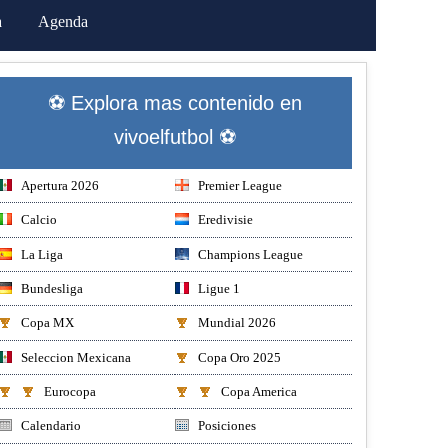
a
Agenda
⚽ Explora mas contenido en
vivoelfutbol ⚽
Apertura 2026
Premier League
Calcio
Eredivisie
La Liga
Champions League
Bundesliga
Ligue 1
Copa MX
Mundial 2026
Seleccion Mexicana
Copa Oro 2025
Eurocopa
Copa America
Calendario
Posiciones