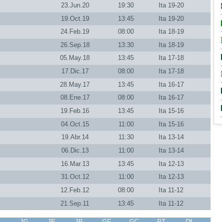
23.Jun.20
19:30
Ita 19-20
19.Oct.19
13:45
Ita 19-20
24.Feb.19
08:00
Ita 18-19
26.Sep.18
13:30
Ita 18-19
05.May.18
13:45
Ita 17-18
17.Dic.17
08:00
Ita 17-18
28.May.17
13:45
Ita 16-17
08.Ene.17
08:00
Ita 16-17
19.Feb.16
13:45
Ita 15-16
04.Oct.15
11:00
Ita 15-16
19.Abr.14
11:30
Ita 13-14
06.Dic.13
11:00
Ita 13-14
16.Mar.13
13:45
Ita 12-13
31.Oct.12
11:00
Ita 12-13
12.Feb.12
08:00
Ita 11-12
21.Sep.11
13:45
Ita 11-12
J
JG
JE
JP
GF
GC
PT
Df