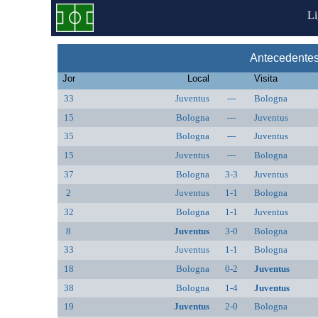
L
Antecedentes
Jor
Local
Visita
33
Juventus
---
Bologna
15
Bologna
---
Juventus
35
Bologna
---
Juventus
15
Juventus
---
Bologna
37
Bologna
3-3
Juventus
2
Juventus
1-1
Bologna
32
Bologna
1-1
Juventus
8
Juventus
3-0
Bologna
33
Juventus
1-1
Bologna
18
Bologna
0-2
Juventus
38
Bologna
1-4
Juventus
19
Juventus
2-0
Bologna