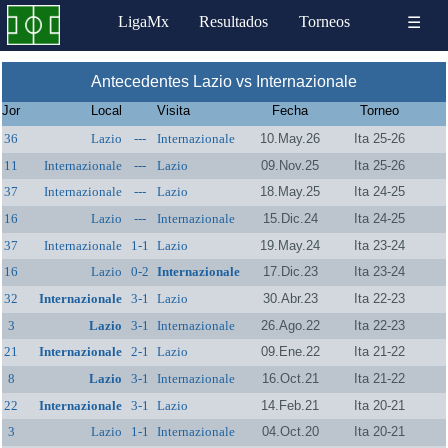
LigaMx
Resultados
Torneos
☰
Antecedentes Lazio vs Internazionale
Jor
Local
Visita
Fecha
Torneo
36
Lazio
---
Internazionale
10.May.26
Ita 25-26
11
Internazionale
---
Lazio
09.Nov.25
Ita 25-26
37
Internazionale
---
Lazio
18.May.25
Ita 24-25
16
Lazio
---
Internazionale
15.Dic.24
Ita 24-25
37
Internazionale
1-1
Lazio
19.May.24
Ita 23-24
16
Lazio
0-2
Internazionale
17.Dic.23
Ita 23-24
32
Internazionale
3-1
Lazio
30.Abr.23
Ita 22-23
3
Lazio
3-1
Internazionale
26.Ago.22
Ita 22-23
21
Internazionale
2-1
Lazio
09.Ene.22
Ita 21-22
8
Lazio
3-1
Internazionale
16.Oct.21
Ita 21-22
22
Internazionale
3-1
Lazio
14.Feb.21
Ita 20-21
3
Lazio
1-1
Internazionale
04.Oct.20
Ita 20-21