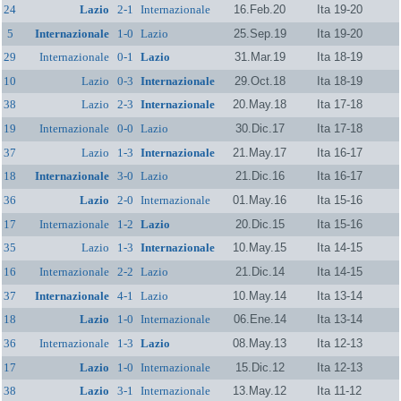
24
Lazio
2-1
Internazionale
16.Feb.20
Ita 19-20
5
Internazionale
1-0
Lazio
25.Sep.19
Ita 19-20
29
Internazionale
0-1
Lazio
31.Mar.19
Ita 18-19
10
Lazio
0-3
Internazionale
29.Oct.18
Ita 18-19
38
Lazio
2-3
Internazionale
20.May.18
Ita 17-18
19
Internazionale
0-0
Lazio
30.Dic.17
Ita 17-18
37
Lazio
1-3
Internazionale
21.May.17
Ita 16-17
18
Internazionale
3-0
Lazio
21.Dic.16
Ita 16-17
36
Lazio
2-0
Internazionale
01.May.16
Ita 15-16
17
Internazionale
1-2
Lazio
20.Dic.15
Ita 15-16
35
Lazio
1-3
Internazionale
10.May.15
Ita 14-15
16
Internazionale
2-2
Lazio
21.Dic.14
Ita 14-15
37
Internazionale
4-1
Lazio
10.May.14
Ita 13-14
18
Lazio
1-0
Internazionale
06.Ene.14
Ita 13-14
36
Internazionale
1-3
Lazio
08.May.13
Ita 12-13
17
Lazio
1-0
Internazionale
15.Dic.12
Ita 12-13
38
Lazio
3-1
Internazionale
13.May.12
Ita 11-12