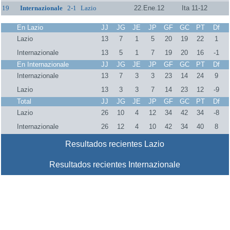
19
Internazionale
2-1
Lazio
22.Ene.12
Ita 11-12
En Lazio
JJ
JG
JE
JP
GF
GC
PT
Df
Lazio
13
7
1
5
20
19
22
1
Internazionale
13
5
1
7
19
20
16
-1
En Internazionale
JJ
JG
JE
JP
GF
GC
PT
Df
Internazionale
13
7
3
3
23
14
24
9
Lazio
13
3
3
7
14
23
12
-9
Total
JJ
JG
JE
JP
GF
GC
PT
Df
Lazio
26
10
4
12
34
42
34
-8
Internazionale
26
12
4
10
42
34
40
8
Resultados recientes Lazio
Resultados recientes Internazionale