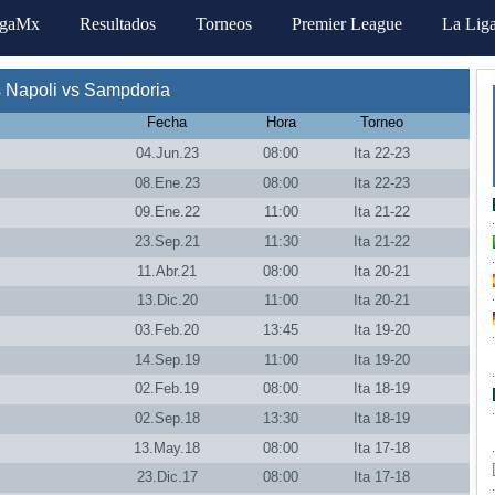
igaMx
Resultados
Torneos
Premier League
La Lig
 Napoli vs Sampdoria
Fecha
Hora
Torneo
04.Jun.23
08:00
Ita 22-23
08.Ene.23
08:00
Ita 22-23
09.Ene.22
11:00
Ita 21-22
23.Sep.21
11:30
Ita 21-22
11.Abr.21
08:00
Ita 20-21
13.Dic.20
11:00
Ita 20-21
03.Feb.20
13:45
Ita 19-20
14.Sep.19
11:00
Ita 19-20
02.Feb.19
08:00
Ita 18-19
02.Sep.18
13:30
Ita 18-19
13.May.18
08:00
Ita 17-18
23.Dic.17
08:00
Ita 17-18