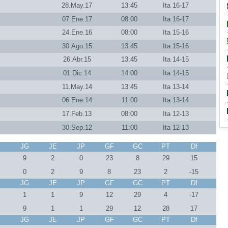
28.May.17
13:45
Ita 16-17
07.Ene.17
08:00
Ita 16-17
24.Ene.16
08:00
Ita 15-16
30.Ago.15
13:45
Ita 15-16
26.Abr.15
13:45
Ita 14-15
01.Dic.14
14:00
Ita 14-15
11.May.14
13:45
Ita 13-14
06.Ene.14
11:00
Ita 13-14
17.Feb.13
08:00
Ita 12-13
30.Sep.12
11:00
Ita 12-13
J
JG
JE
JP
GF
GC
PT
Df
9
2
0
23
8
29
15
0
2
9
8
23
2
-15
J
JG
JE
JP
GF
GC
PT
Df
1
1
9
12
29
4
-17
9
1
1
29
12
28
17
J
JG
JE
JP
GF
GC
PT
Df