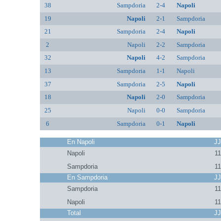
38
Sampdoria
2-4
Napoli
19
Napoli
2-1
Sampdoria
21
Sampdoria
2-4
Napoli
2
Napoli
2-2
Sampdoria
32
Napoli
4-2
Sampdoria
13
Sampdoria
1-1
Napoli
37
Sampdoria
2-5
Napoli
18
Napoli
2-0
Sampdoria
25
Napoli
0-0
Sampdoria
6
Sampdoria
0-1
Napoli
En Napoli
J
Napoli
11
Sampdoria
11
En Sampdoria
J
Sampdoria
11
Napoli
11
Total
J