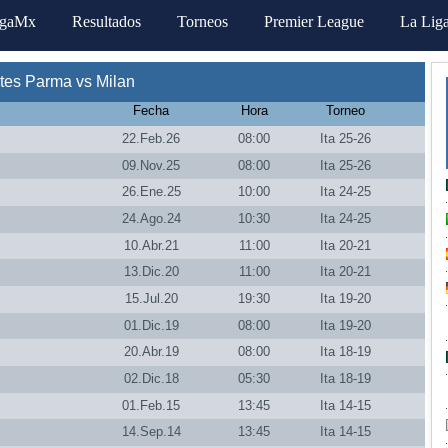
igaMx
Resultados
Torneos
Premier League
La Lig
tes Parma vs Milan
Fecha
Hora
Torneo
22.Feb.26
08:00
Ita 25-26
09.Nov.25
08:00
Ita 25-26
26.Ene.25
10:00
Ita 24-25
24.Ago.24
10:30
Ita 24-25
10.Abr.21
11:00
Ita 20-21
13.Dic.20
11:00
Ita 20-21
15.Jul.20
19:30
Ita 19-20
01.Dic.19
08:00
Ita 19-20
20.Abr.19
08:00
Ita 18-19
02.Dic.18
05:30
Ita 18-19
01.Feb.15
13:45
Ita 14-15
14.Sep.14
13:45
Ita 14-15