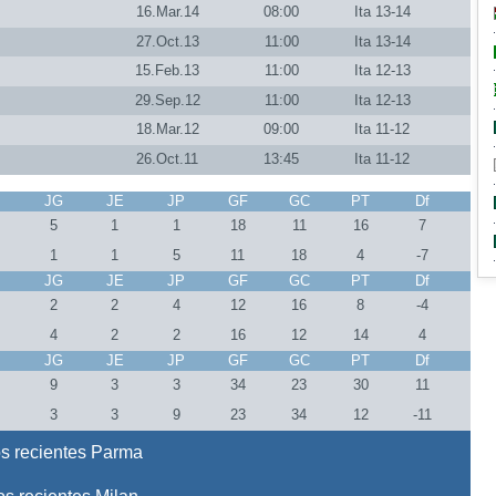
16.Mar.14
08:00
Ita 13-14
27.Oct.13
11:00
Ita 13-14
15.Feb.13
11:00
Ita 12-13
29.Sep.12
11:00
Ita 12-13
18.Mar.12
09:00
Ita 11-12
26.Oct.11
13:45
Ita 11-12
J
JG
JE
JP
GF
GC
PT
Df
5
1
1
18
11
16
7
1
1
5
11
18
4
-7
J
JG
JE
JP
GF
GC
PT
Df
2
2
4
12
16
8
-4
4
2
2
16
12
14
4
J
JG
JE
JP
GF
GC
PT
Df
5
9
3
3
34
23
30
11
5
3
3
9
23
34
12
-11
s recientes Parma