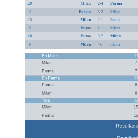
28
Milan
2-4
Parma
9
Parma
3-2
Milan
25
Milan
2-1
Parma
6
Parma
1-1
Milan
28
Parma
0-2
Milan
9
Milan
4-1
Parma
En Milan
J
Milan
7
Parma
7
En Parma
J
Parma
8
Milan
8
Total
J
Milan
1
Parma
1
Resultado