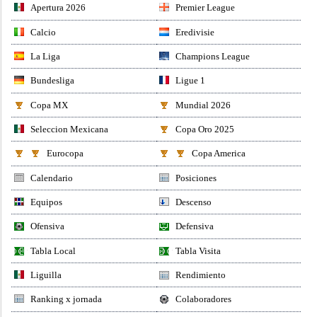
Apertura 2026
Premier League
Calcio
Eredivisie
La Liga
Champions League
Bundesliga
Ligue 1
Copa MX
Mundial 2026
Seleccion Mexicana
Copa Oro 2025
Eurocopa
Copa America
Calendario
Posiciones
Equipos
Descenso
Ofensiva
Defensiva
Tabla Local
Tabla Visita
Liguilla
Rendimiento
Ranking x jornada
Colaboradores