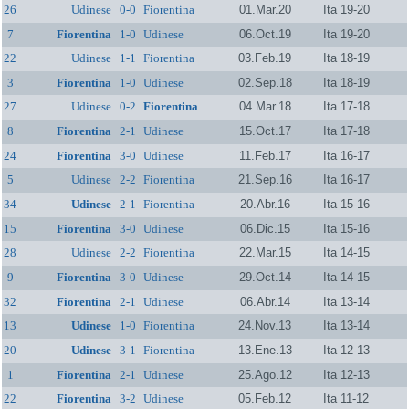
26
Udinese
0-0
Fiorentina
01.Mar.20
Ita 19-20
7
Fiorentina
1-0
Udinese
06.Oct.19
Ita 19-20
22
Udinese
1-1
Fiorentina
03.Feb.19
Ita 18-19
3
Fiorentina
1-0
Udinese
02.Sep.18
Ita 18-19
27
Udinese
0-2
Fiorentina
04.Mar.18
Ita 17-18
8
Fiorentina
2-1
Udinese
15.Oct.17
Ita 17-18
24
Fiorentina
3-0
Udinese
11.Feb.17
Ita 16-17
5
Udinese
2-2
Fiorentina
21.Sep.16
Ita 16-17
34
Udinese
2-1
Fiorentina
20.Abr.16
Ita 15-16
15
Fiorentina
3-0
Udinese
06.Dic.15
Ita 15-16
28
Udinese
2-2
Fiorentina
22.Mar.15
Ita 14-15
9
Fiorentina
3-0
Udinese
29.Oct.14
Ita 14-15
32
Fiorentina
2-1
Udinese
06.Abr.14
Ita 13-14
13
Udinese
1-0
Fiorentina
24.Nov.13
Ita 13-14
20
Udinese
3-1
Fiorentina
13.Ene.13
Ita 12-13
1
Fiorentina
2-1
Udinese
25.Ago.12
Ita 12-13
22
Fiorentina
3-2
Udinese
05.Feb.12
Ita 11-12