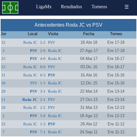
LigaMx
Resultados
Torneos
☰
Antecedentes Roda JC vs PSV
Jor
Local
Visita
Fecha
Torneo
32
Roda JC
2-2
PSV
18.Abr.18
Ere 17-18
3
PSV
2-0
Roda JC
27.Ago.17
Ere 17-18
25
PSV
4-0
Roda JC
04.Mar.17
Ere 16-17
15
Roda JC
0-0
PSV
03.Dic.16
Ere 16-17
31
Roda JC
0-3
PSV
16.Abr.16
Ere 15-16
16
PSV
1-1
Roda JC
12.Dic.15
Ere 15-16
29
PSV
3-1
Roda JC
22.Mar.14
Ere 13-14
11
Roda JC
2-1
PSV
27.Oct.13
Ere 13-14
28
Roda JC
2-2
PSV
31.Mar.13
Ere 12-13
2
PSV
5-0
Roda JC
18.Ago.12
Ere 12-13
32
Roda JC
1-3
PSV
29.Abr.12
Ere 11-12
7
PSV
7-1
Roda JC
24.Sep.11
Ere 11-12