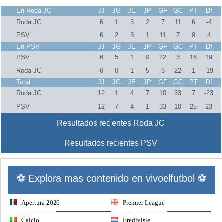
En Roda JC
JJ
JG
JE
JP
GF
GC
PT
Df
Roda JC
6
1
3
2
7
11
6
-4
PSV
6
2
3
1
11
7
9
4
En PSV
JJ
JG
JE
JP
GF
GC
PT
Df
PSV
6
5
1
0
22
3
16
19
Roda JC
6
0
1
5
3
22
1
-19
Total
JJ
JG
JE
JP
GF
GC
PT
Df
Roda JC
12
1
4
7
10
33
7
-23
PSV
12
7
4
1
33
10
25
23
Resultados recientes Roda JC
Resultados recientes PSV
⚽ Explora mas contenido en vivoelfutbol ⚽
Apertura 2026
Premier League
Calcio
Eredivisie