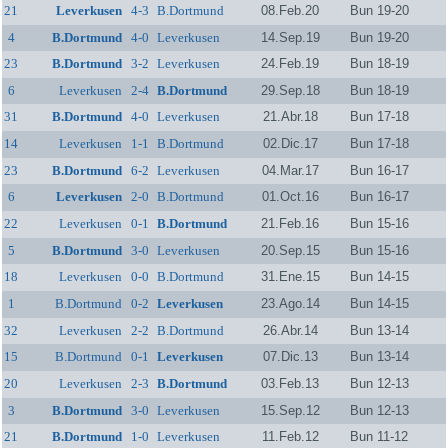
21
Leverkusen
4-3
B.Dortmund
08.Feb.20
Bun 19-20
4
B.Dortmund
4-0
Leverkusen
14.Sep.19
Bun 19-20
23
B.Dortmund
3-2
Leverkusen
24.Feb.19
Bun 18-19
6
Leverkusen
2-4
B.Dortmund
29.Sep.18
Bun 18-19
31
B.Dortmund
4-0
Leverkusen
21.Abr.18
Bun 17-18
14
Leverkusen
1-1
B.Dortmund
02.Dic.17
Bun 17-18
23
B.Dortmund
6-2
Leverkusen
04.Mar.17
Bun 16-17
6
Leverkusen
2-0
B.Dortmund
01.Oct.16
Bun 16-17
22
Leverkusen
0-1
B.Dortmund
21.Feb.16
Bun 15-16
5
B.Dortmund
3-0
Leverkusen
20.Sep.15
Bun 15-16
18
Leverkusen
0-0
B.Dortmund
31.Ene.15
Bun 14-15
1
B.Dortmund
0-2
Leverkusen
23.Ago.14
Bun 14-15
32
Leverkusen
2-2
B.Dortmund
26.Abr.14
Bun 13-14
15
B.Dortmund
0-1
Leverkusen
07.Dic.13
Bun 13-14
20
Leverkusen
2-3
B.Dortmund
03.Feb.13
Bun 12-13
3
B.Dortmund
3-0
Leverkusen
15.Sep.12
Bun 12-13
21
B.Dortmund
1-0
Leverkusen
11.Feb.12
Bun 11-12