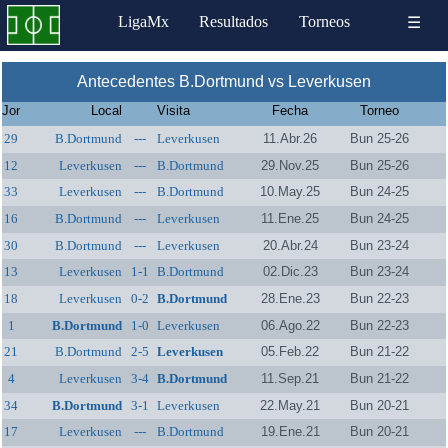
LigaMx
Resultados
Torneos
☰
Antecedentes B.Dortmund vs Leverkusen
Jor
Local
Visita
Fecha
Torneo
29
B.Dortmund
---
Leverkusen
11.Abr.26
Bun 25-26
12
Leverkusen
---
B.Dortmund
29.Nov.25
Bun 25-26
33
Leverkusen
---
B.Dortmund
10.May.25
Bun 24-25
16
B.Dortmund
---
Leverkusen
11.Ene.25
Bun 24-25
30
B.Dortmund
---
Leverkusen
20.Abr.24
Bun 23-24
13
Leverkusen
1-1
B.Dortmund
02.Dic.23
Bun 23-24
18
Leverkusen
0-2
B.Dortmund
28.Ene.23
Bun 22-23
1
B.Dortmund
1-0
Leverkusen
06.Ago.22
Bun 22-23
21
B.Dortmund
2-5
Leverkusen
05.Feb.22
Bun 21-22
4
Leverkusen
3-4
B.Dortmund
11.Sep.21
Bun 21-22
34
B.Dortmund
3-1
Leverkusen
22.May.21
Bun 20-21
17
Leverkusen
---
B.Dortmund
19.Ene.21
Bun 20-21