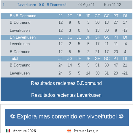
4
Leverkusen
0-0
B.Dortmund
28.Ago.11
Bun 11-12
En B.Dortmund
JJ
JG
JE
JP
GF
GC
PT
Df
B.Dortmund
12
9
0
3
30
13
27
17
Leverkusen
12
3
0
9
13
30
9
-17
En Leverkusen
JJ
JG
JE
JP
GF
GC
PT
Df
Leverkusen
12
2
5
5
17
21
11
-4
B.Dortmund
12
5
5
2
21
17
20
4
Total
JJ
JG
JE
JP
GF
GC
PT
Df
B.Dortmund
24
14
5
5
51
30
47
21
Leverkusen
24
5
5
14
30
51
20
-21
Resultados recientes B.Dortmund
Resultados recientes Leverkusen
⚽ Explora mas contenido en vivoelfutbol ⚽
Apertura 2026
Premier League