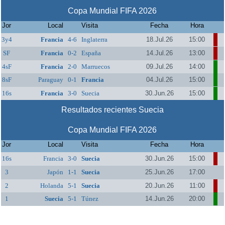
Copa Mundial FIFA 2026
Jor
Local
Visita
Fecha
Hora
3y4
Francia
4-6
Inglaterra
18.Jul.26
15:00
SF
Francia
0-2
España
14.Jul.26
13:00
4sF
Francia
2-0
Marruecos
09.Jul.26
14:00
8sF
Paraguay
0-1
Francia
04.Jul.26
15:00
16s
Francia
3-0
Suecia
30.Jun.26
15:00
Resultados recientes Suecia
Copa Mundial FIFA 2026
Jor
Local
Visita
Fecha
Hora
16s
Francia
3-0
Suecia
30.Jun.26
15:00
3
Japón
1-1
Suecia
25.Jun.26
17:00
2
Holanda
5-1
Suecia
20.Jun.26
11:00
1
Suecia
5-1
Túnez
14.Jun.26
20:00