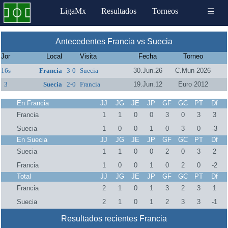
LigaMx
Resultados
Torneos
☰
Antecedentes Francia vs Suecia
Jor
Local
Visita
Fecha
Torneo
16s
Francia
3-0
Suecia
30.Jun.26
C.Mun 2026
3
Suecia
2-0
Francia
19.Jun.12
Euro 2012
En Francia
JJ
JG
JE
JP
GF
GC
PT
Df
Francia
1
1
0
0
3
0
3
3
Suecia
1
0
0
1
0
3
0
-3
En Suecia
JJ
JG
JE
JP
GF
GC
PT
Df
Suecia
1
1
0
0
2
0
3
2
Francia
1
0
0
1
0
2
0
-2
Total
JJ
JG
JE
JP
GF
GC
PT
Df
Francia
2
1
0
1
3
2
3
1
Suecia
2
1
0
1
2
3
3
-1
Resultados recientes Francia