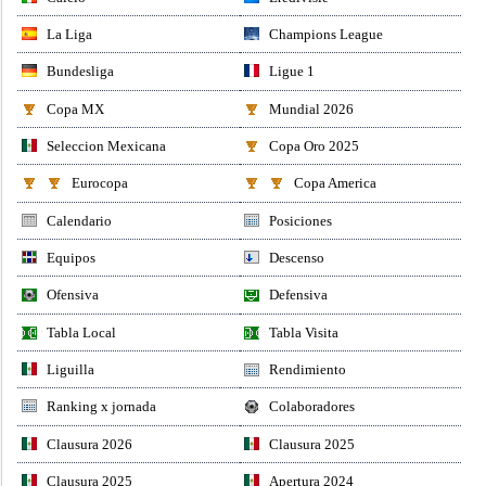
La Liga
Champions League
Bundesliga
Ligue 1
Copa MX
Mundial 2026
Seleccion Mexicana
Copa Oro 2025
Eurocopa
Copa America
Calendario
Posiciones
Equipos
Descenso
Ofensiva
Defensiva
Tabla Local
Tabla Visita
Liguilla
Rendimiento
Ranking x jornada
Colaboradores
Clausura 2026
Clausura 2025
Clausura 2025
Apertura 2024