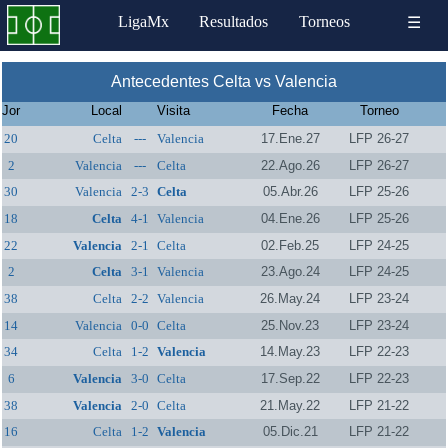
LigaMx
Resultados
Torneos
☰
Antecedentes Celta vs Valencia
Jor
Local
Visita
Fecha
Torneo
20
Celta
---
Valencia
17.Ene.27
LFP 26-27
2
Valencia
---
Celta
22.Ago.26
LFP 26-27
30
Valencia
2-3
Celta
05.Abr.26
LFP 25-26
18
Celta
4-1
Valencia
04.Ene.26
LFP 25-26
22
Valencia
2-1
Celta
02.Feb.25
LFP 24-25
2
Celta
3-1
Valencia
23.Ago.24
LFP 24-25
38
Celta
2-2
Valencia
26.May.24
LFP 23-24
14
Valencia
0-0
Celta
25.Nov.23
LFP 23-24
34
Celta
1-2
Valencia
14.May.23
LFP 22-23
6
Valencia
3-0
Celta
17.Sep.22
LFP 22-23
38
Valencia
2-0
Celta
21.May.22
LFP 21-22
16
Celta
1-2
Valencia
05.Dic.21
LFP 21-22