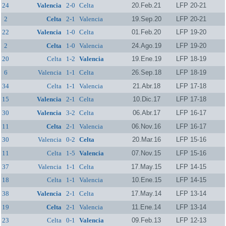
24
Valencia
2-0
Celta
20.Feb.21
LFP 20-21
2
Celta
2-1
Valencia
19.Sep.20
LFP 20-21
22
Valencia
1-0
Celta
01.Feb.20
LFP 19-20
2
Celta
1-0
Valencia
24.Ago.19
LFP 19-20
20
Celta
1-2
Valencia
19.Ene.19
LFP 18-19
6
Valencia
1-1
Celta
26.Sep.18
LFP 18-19
34
Celta
1-1
Valencia
21.Abr.18
LFP 17-18
15
Valencia
2-1
Celta
10.Dic.17
LFP 17-18
30
Valencia
3-2
Celta
06.Abr.17
LFP 16-17
11
Celta
2-1
Valencia
06.Nov.16
LFP 16-17
30
Valencia
0-2
Celta
20.Mar.16
LFP 15-16
11
Celta
1-5
Valencia
07.Nov.15
LFP 15-16
37
Valencia
1-1
Celta
17.May.15
LFP 14-15
18
Celta
1-1
Valencia
10.Ene.15
LFP 14-15
38
Valencia
2-1
Celta
17.May.14
LFP 13-14
19
Celta
2-1
Valencia
11.Ene.14
LFP 13-14
23
Celta
0-1
Valencia
09.Feb.13
LFP 12-13