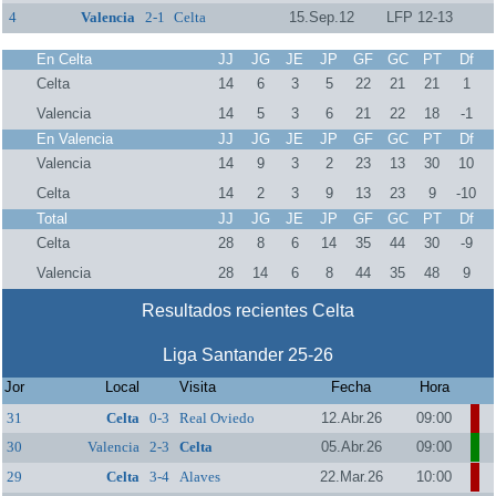
4
Valencia
2-1
Celta
15.Sep.12
LFP 12-13
En Celta
JJ
JG
JE
JP
GF
GC
PT
Df
Celta
14
6
3
5
22
21
21
1
Valencia
14
5
3
6
21
22
18
-1
En Valencia
JJ
JG
JE
JP
GF
GC
PT
Df
Valencia
14
9
3
2
23
13
30
10
Celta
14
2
3
9
13
23
9
-10
Total
JJ
JG
JE
JP
GF
GC
PT
Df
Celta
28
8
6
14
35
44
30
-9
Valencia
28
14
6
8
44
35
48
9
Resultados recientes Celta
Liga Santander 25-26
Jor
Local
Visita
Fecha
Hora
31
Celta
0-3
Real Oviedo
12.Abr.26
09:00
30
Valencia
2-3
Celta
05.Abr.26
09:00
29
Celta
3-4
Alaves
22.Mar.26
10:00