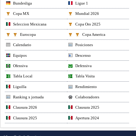
Bundesliga
Ligue 1
Copa MX
Mundial 2026
Seleccion Mexicana
Copa Oro 2025
Eurocopa
Copa America
Calendario
Posiciones
Equipos
Descenso
Ofensiva
Defensiva
Tabla Local
Tabla Visita
Liguilla
Rendimiento
Ranking x jornada
Colaboradores
Clausura 2026
Clausura 2025
Clausura 2025
Apertura 2024